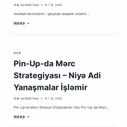
作者
xtw183877ddd
31 7 月, 2026
mostbet ekosistemi – qarşılıqlı əlaqələr sistemi …
MOSTBET
阅读更多
MARKASI
AZƏRBAYCANDA
–
QLOBAL
BIR
EKOSISTEMIN
未分类
PARÇASI
Pin-Up-da Mərc
Strategiyası – Niyə Adi
Yanaşmalar İşləmir
作者
xtw183877ddd
31 7 月, 2026
Pin-Up ilə Mərc Etməyin Düşündürən Yolu Pin-Up-da Mərc …
PIN-
阅读更多
UP-
DA