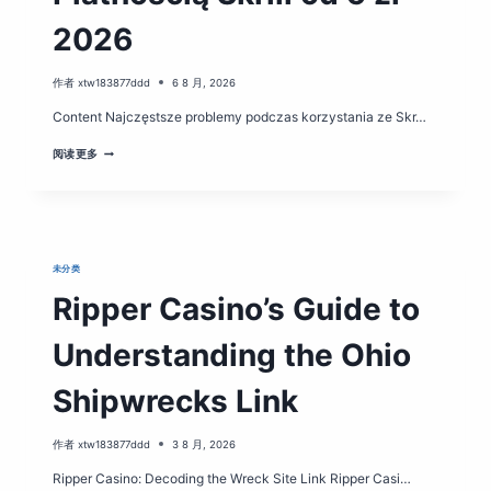
2026
作者
xtw183877ddd
6 8 月, 2026
Content Najczęstsze problemy podczas korzystania ze Skr…
KASYNO
阅读更多
SKRILL
DEPOZYT
ᐈ
LEGALNE
KASYNA
ONLINE
未分类
Z
Ripper Casino’s Guide to
PŁATNOŚCIĄ
SKRILL
OD
Understanding the Ohio
5
ZŁ
Shipwrecks Link
2026
作者
xtw183877ddd
3 8 月, 2026
Ripper Casino: Decoding the Wreck Site Link Ripper Casi…