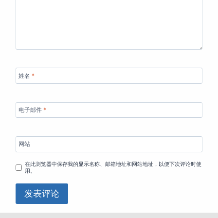
姓名
*
电子邮件
*
网站
在此浏览器中保存我的显示名称、邮箱地址和网站地址，以便下次评论时使
用。