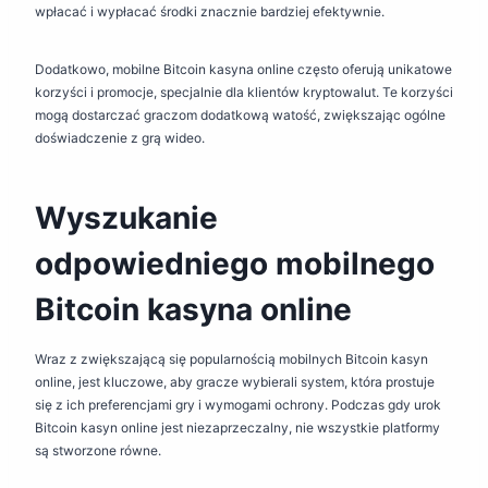
wpłacać i wypłacać środki znacznie bardziej efektywnie.
Dodatkowo, mobilne Bitcoin kasyna online często oferują unikatowe
korzyści i promocje, specjalnie dla klientów kryptowalut. Te korzyści
mogą dostarczać graczom dodatkową watość, zwiększając ogólne
doświadczenie z grą wideo.
Wyszukanie
odpowiedniego mobilnego
Bitcoin kasyna online
Wraz z zwiększającą się popularnością mobilnych Bitcoin kasyn
online, jest kluczowe, aby gracze wybierali system, która prostuje
się z ich preferencjami gry i wymogami ochrony. Podczas gdy urok
Bitcoin kasyn online jest niezaprzeczalny, nie wszystkie platformy
są stworzone równe.