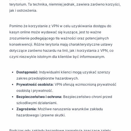
terytorium. Ta technika, niemniej jednak, zawiera zarówno korzyści,
jak i ostrzeżenia.
Pomimo że korzystanie z VPN w celu uzyskiwania dostępu do
kasyn online może wydawać się kuszące, jest to ważne
zrozumienie podlegającego tła ważności oraz potencjalnych
konsekwencji. Różne terytoria mają charakterystyczne ustawy
dotyczące zarówno hazardu na linii, jak i korzystania z VPN, co
czyni niezwykle istotnym dla klientów być informowanym.
Dostępność:
Indywidualni klienci mogą uzyskać szerszy
zakres przedsiębiorstw hazardowych.
Prywatność osobista:
VPN oferują wzmocnioną prywatność
osobistą i prywatność.
Bezpieczeństwo i ochrona:
Bezpieczeństwo chroni przed
szkodliwymi działaniami.
Zagrożenia:
Możliwe naruszenia warunków zakładu
hazardowego i prawne skutki.
Podczas gdy zakłady hazardowe zaopatrują znaczące zalety,