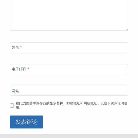
姓名
*
电子邮件
*
网站
在此浏览器中保存我的显示名称、邮箱地址和网站地址，以便下次评论时使
用。