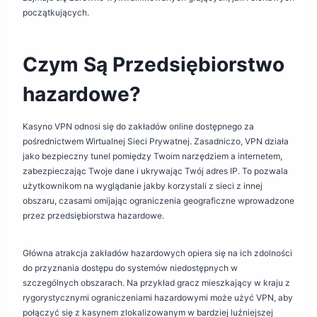
początkujących.
Czym Są Przedsiębiorstwo
hazardowe?
Kasyno VPN odnosi się do zakładów online dostępnego za
pośrednictwem Wirtualnej Sieci Prywatnej. Zasadniczo, VPN działa
jako bezpieczny tunel pomiędzy Twoim narzędziem a internetem,
zabezpieczając Twoje dane i ukrywając Twój adres IP. To pozwala
użytkownikom na wyglądanie jakby korzystali z sieci z innej
obszaru, czasami omijając ograniczenia geograficzne wprowadzone
przez przedsiębiorstwa hazardowe.
Główna atrakcja zakładów hazardowych opiera się na ich zdolności
do przyznania dostępu do systemów niedostępnych w
szczególnych obszarach. Na przykład gracz mieszkający w kraju z
rygorystycznymi ograniczeniami hazardowymi może użyć VPN, aby
połączyć się z kasynem zlokalizowanym w bardziej luźniejszej