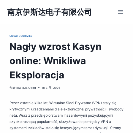
跳
到
南京伊斯达电子有限公司
内
容
UNCATEGORIZED
Nagły wzrost Kasyn
online: Wnikliwa
Eksploracja
作者
xtw183877ddd
18 3 月, 2026
Przez ostatnie kilka lat, Wirtualne Sieci Prywatne (VPN) stały się
krytycznymi urządzeniami dla elektronicznej prywatności i swobody
netu. Wraz z przedsiębiorstwami hazardowymi pozyskującymi
szybko rosnącą popularność, skrzyżowanie pomiędzy VPN a
systemami zakładów stało się fascynującym temat dyskusji. Strony