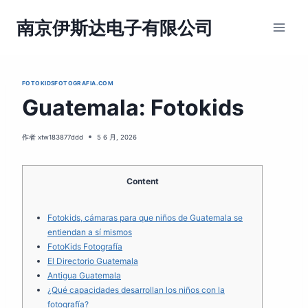
跳
到
南京伊斯达电子有限公司
内
容
FOTOKIDSFOTOGRAFIA.COM
Guatemala: Fotokids
作者
xtw183877ddd
5 6 月, 2026
Content
Fotokids, cámaras para que niños de Guatemala se
entiendan a sí mismos
FotoKids Fotografía
El Directorio Guatemala
Antigua Guatemala
¿Qué capacidades desarrollan los niños con la
fotografía?