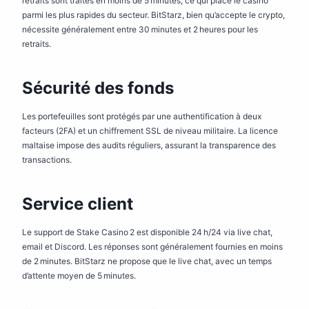
retraits sont traités en moins de 5 minutes, ce qui place le casino
parmi les plus rapides du secteur. BitStarz, bien qu’accepte le crypto,
nécessite généralement entre 30 minutes et 2 heures pour les
retraits.
Sécurité des fonds
Les portefeuilles sont protégés par une authentification à deux
facteurs (2FA) et un chiffrement SSL de niveau militaire. La licence
maltaise impose des audits réguliers, assurant la transparence des
transactions.
Service client
Le support de Stake Casino 2 est disponible 24 h/24 via live chat,
email et Discord. Les réponses sont généralement fournies en moins
de 2 minutes. BitStarz ne propose que le live chat, avec un temps
d’attente moyen de 5 minutes.