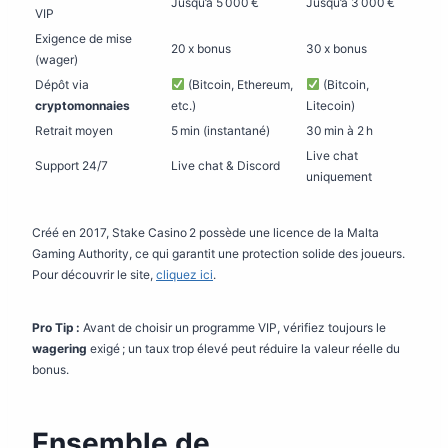
Jusqu’à 5 000 €
Jusqu’à 3 000 €
VIP
Exigence de mise
20 x bonus
30 x bonus
(wager)
Dépôt via
(Bitcoin, Ethereum,
(Bitcoin,
cryptomonnaies
etc.)
Litecoin)
Retrait moyen
5 min (instantané)
30 min à 2 h
Live chat
Support 24/7
Live chat & Discord
uniquement
Créé en 2017, Stake Casino 2 possède une licence de la Malta
Gaming Authority, ce qui garantit une protection solide des joueurs.
Pour découvrir le site,
cliquez ici
.
Pro Tip :
Avant de choisir un programme VIP, vérifiez toujours le
wagering
exigé ; un taux trop élevé peut réduire la valeur réelle du
bonus.
Ensemble de