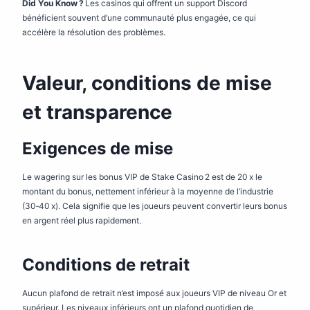
Did You Know ?
Les casinos qui offrent un support Discord
bénéficient souvent d’une communauté plus engagée, ce qui
accélère la résolution des problèmes.
Valeur, conditions de mise
et transparence
Exigences de mise
Le wagering sur les bonus VIP de Stake Casino 2 est de 20 x le
montant du bonus, nettement inférieur à la moyenne de l’industrie
(30‑40 x). Cela signifie que les joueurs peuvent convertir leurs bonus
en argent réel plus rapidement.
Conditions de retrait
Aucun plafond de retrait n’est imposé aux joueurs VIP de niveau Or et
supérieur. Les niveaux inférieurs ont un plafond quotidien de