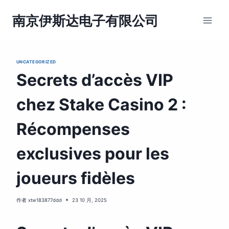
跳
到
南京伊斯达电子有限公司
内
容
UNCATEGORIZED
Secrets d’accès VIP
chez Stake Casino 2 :
Récompenses
exclusives pour les
joueurs fidèles
作者
xtw183877ddd
23 10 月, 2025