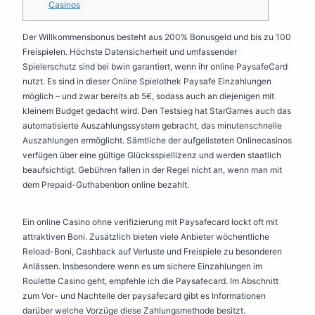
Casinos
Der Willkommensbonus besteht aus 200% Bonusgeld und bis zu 100
Freispielen. Höchste Datensicherheit und umfassender
Spielerschutz sind bei bwin garantiert, wenn ihr online PaysafeCard
nutzt. Es sind in dieser Online Spielothek Paysafe Einzahlungen
möglich – und zwar bereits ab 5€, sodass auch an diejenigen mit
kleinem Budget gedacht wird. Den Testsieg hat StarGames auch das
automatisierte Auszahlungssystem gebracht, das minutenschnelle
Auszahlungen ermöglicht. Sämtliche der aufgelisteten Onlinecasinos
verfügen über eine gültige Glücksspiellizenz und werden staatlich
beaufsichtigt. Gebühren fallen in der Regel nicht an, wenn man mit
dem Prepaid-Guthabenbon online bezahlt.
Ein online Casino ohne verifizierung mit Paysafecard lockt oft mit
attraktiven Boni. Zusätzlich bieten viele Anbieter wöchentliche
Reload-Boni, Cashback auf Verluste und Freispiele zu besonderen
Anlässen. Insbesondere wenn es um sichere Einzahlungen im
Roulette Casino geht, empfehle ich die Paysafecard. Im Abschnitt
zum Vor- und Nachteile der paysafecard gibt es Informationen
darüber welche Vorzüge diese Zahlungsmethode besitzt.