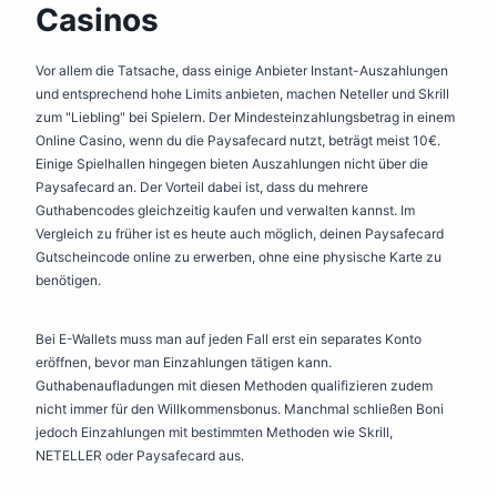
Casinos
Vor allem die Tatsache, dass einige Anbieter Instant-Auszahlungen
und entsprechend hohe Limits anbieten, machen Neteller und Skrill
zum "Liebling" bei Spielern. Der Mindesteinzahlungsbetrag in einem
Online Casino, wenn du die Paysafecard nutzt, beträgt meist 10€.
Einige Spielhallen hingegen bieten Auszahlungen nicht über die
Paysafecard an. Der Vorteil dabei ist, dass du mehrere
Guthabencodes gleichzeitig kaufen und verwalten kannst. Im
Vergleich zu früher ist es heute auch möglich, deinen Paysafecard
Gutscheincode online zu erwerben, ohne eine physische Karte zu
benötigen.
Bei E-Wallets muss man auf jeden Fall erst ein separates Konto
eröffnen, bevor man Einzahlungen tätigen kann.
Guthabenaufladungen mit diesen Methoden qualifizieren zudem
nicht immer für den Willkommensbonus. Manchmal schließen Boni
jedoch Einzahlungen mit bestimmten Methoden wie Skrill,
NETELLER oder Paysafecard aus.