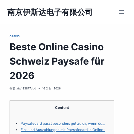
跳
到
南京伊斯达电子有限公司
内
容
CASINO
Beste Online Casino
Schweiz Paysafe für
2026
作者
xtw183877ddd
16 2 月, 2026
Content
Paysafecard passt besonders gut zu dir, wenn du…
Ein- und Auszahlungen mit Paysafecard in Online-