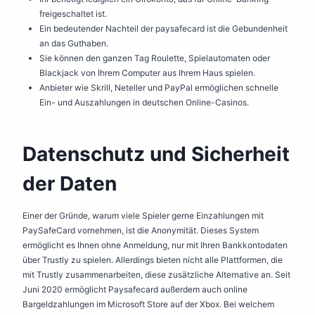
freigeschaltet ist.
Ein bedeutender Nachteil der paysafecard ist die Gebundenheit
an das Guthaben.
Sie können den ganzen Tag Roulette, Spielautomaten oder
Blackjack von Ihrem Computer aus Ihrem Haus spielen.
Anbieter wie Skrill, Neteller und PayPal ermöglichen schnelle
Ein- und Auszahlungen in deutschen Online-Casinos.
Datenschutz und Sicherheit
der Daten
Einer der Gründe, warum viele Spieler gerne Einzahlungen mit
PaySafeCard vornehmen, ist die Anonymität. Dieses System
ermöglicht es Ihnen ohne Anmeldung, nur mit Ihren Bankkontodaten
über Trustly zu spielen. Allerdings bieten nicht alle Plattformen, die
mit Trustly zusammenarbeiten, diese zusätzliche Alternative an. Seit
Juni 2020 ermöglicht Paysafecard außerdem auch online
Bargeldzahlungen im Microsoft Store auf der Xbox. Bei welchem