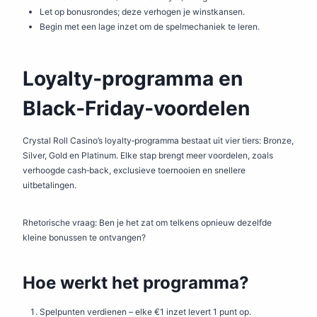
Let op bonusrondes; deze verhogen je winstkansen.
Begin met een lage inzet om de spelmechaniek te leren.
Loyalty‑programma en
Black‑Friday‑voordelen
Crystal Roll Casino’s loyalty‑programma bestaat uit vier tiers: Bronze,
Silver, Gold en Platinum. Elke stap brengt meer voordelen, zoals
verhoogde cash‑back, exclusieve toernooien en snellere
uitbetalingen.
Rhetorische vraag: Ben je het zat om telkens opnieuw dezelfde
kleine bonussen te ontvangen?
Hoe werkt het programma?
Spelpunten verdienen – elke €1 inzet levert 1 punt op.