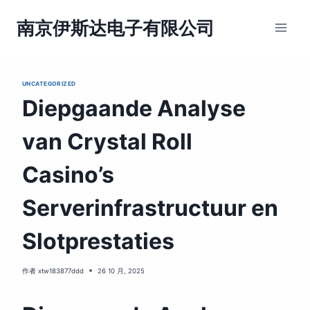
跳
到
南京伊斯达电子有限公司
内
容
UNCATEGORIZED
Diepgaande Analyse
van Crystal Roll
Casino’s
Serverinfrastructuur en
Slotprestaties
作者
xtw183877ddd
26 10 月, 2025