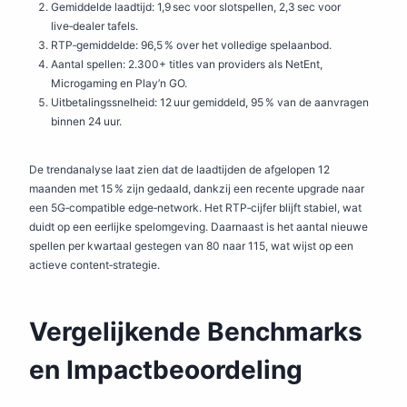
Gemiddelde laadtijd: 1,9 sec voor slotspellen, 2,3 sec voor
live‑dealer tafels.
RTP‑gemiddelde: 96,5 % over het volledige spelaanbod.
Aantal spellen: 2.300+ titles van providers als NetEnt,
Microgaming en Play’n GO.
Uitbetalingssnelheid: 12 uur gemiddeld, 95 % van de aanvragen
binnen 24 uur.
De trendanalyse laat zien dat de laadtijden de afgelopen 12
maanden met 15 % zijn gedaald, dankzij een recente upgrade naar
een 5G‑compatible edge‑network. Het RTP‑cijfer blijft stabiel, wat
duidt op een eerlijke spelomgeving. Daarnaast is het aantal nieuwe
spellen per kwartaal gestegen van 80 naar 115, wat wijst op een
actieve content‑strategie.
Vergelijkende Benchmarks
en Impactbeoordeling