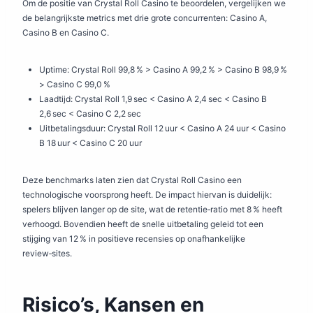
Om de positie van Crystal Roll Casino te beoordelen, vergelijken we
de belangrijkste metrics met drie grote concurrenten: Casino A,
Casino B en Casino C.
Uptime: Crystal Roll 99,8 % > Casino A 99,2 % > Casino B 98,9 %
> Casino C 99,0 %
Laadtijd: Crystal Roll 1,9 sec < Casino A 2,4 sec < Casino B
2,6 sec < Casino C 2,2 sec
Uitbetalingsduur: Crystal Roll 12 uur < Casino A 24 uur < Casino
B 18 uur < Casino C 20 uur
Deze benchmarks laten zien dat Crystal Roll Casino een
technologische voorsprong heeft. De impact hiervan is duidelijk:
spelers blijven langer op de site, wat de retentie‑ratio met 8 % heeft
verhoogd. Bovendien heeft de snelle uitbetaling geleid tot een
stijging van 12 % in positieve recensies op onafhankelijke
review‑sites.
Risico’s, Kansen en