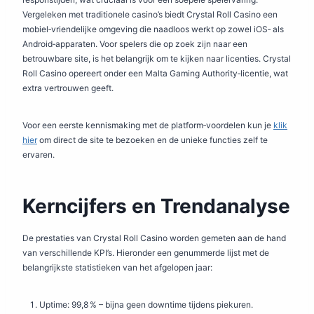
Vergeleken met traditionele casino’s biedt Crystal Roll Casino een
mobiel‑vriendelijke omgeving die naadloos werkt op zowel iOS‑ als
Android‑apparaten. Voor spelers die op zoek zijn naar een
betrouwbare site, is het belangrijk om te kijken naar licenties. Crystal
Roll Casino opereert onder een Malta Gaming Authority‑licentie, wat
extra vertrouwen geeft.
Voor een eerste kennismaking met de platform‑voordelen kun je
klik
hier
om direct de site te bezoeken en de unieke functies zelf te
ervaren.
Kerncijfers en Trendanalyse
De prestaties van Crystal Roll Casino worden gemeten aan de hand
van verschillende KPI’s. Hieronder een genummerde lijst met de
belangrijkste statistieken van het afgelopen jaar:
Uptime: 99,8 % – bijna geen downtime tijdens piekuren.