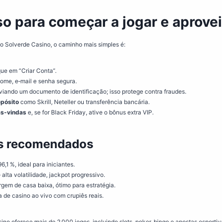
o para começar a jogar e aprove
 Solverde Casino, o caminho mais simples é:
que em “Criar Conta”.
me, e‑mail e senha segura.
iando um documento de identificação; isso protege contra fraudes.
pósito
como Skrill, Neteller ou transferência bancária.
as‑vindas
e, se for Black Friday, ative o bônus extra VIP.
gos recomendados
,1 %, ideal para iniciantes.
alta volatilidade, jackpot progressivo.
gem de casa baixa, ótimo para estratégia.
a de casino ao vivo com crupiês reais.
no oferece mais de 2 000 jogos, incluindo slots, poker, bingo e apostas esporti