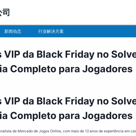
公司
新闻动态
行业解决方案
s VIP da Black Friday no Solv
ia Completo para Jogadores
s VIP da Black Friday no Solv
ia Completo para Jogadores
nalista de Mercado de Jogos Online, com mais de 12 anos de experiência em cass