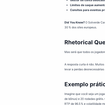
Gestor de conta dedicad
Limites de saque aumen
Convites para eventos pr
Did You Know?
O Solverde Cas
30 % dos sites europeus.
Rhetorical Que
Mas será que todos os jogador
A resposta curta é não. Muitos
levar a perdas desnecessárias 
Exemplo práti
Imagine que você seja um joga
de bônus) e 20 rodadas grátis.
RTP de 96,5 % e volatilidade m