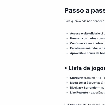
Passo a pass
Para quem ainda não conhece o
Acesse o site oficial
e cli
Preencha os dados
com no
Confirme a identidade
env
Escolha um método de de
Aproveite o bônus de bo
• Lista de jo
Starburst
(NetEnt) – RTP 96
Mega Joker
(Novomatic) – 
Blackjack Surrender
– mar
Live Roulette
– experiênci
Did You Know?
O Solverde Casi