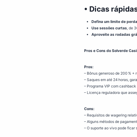
• Dicas rápida
Defina um limite de perda
Use sessões curtas
, de 3
Aproveite as rodadas grá
Pros e Cons do Solverde Casi
Pros:
– Bônus generoso de 200 % + r
– Saques em até 24 horas, gara
– Programa VIP com cashback d
– Licença reguladora que asseg
Cons:
– Requisitos de wagering relat
– Alguns métodos de pagament
– O suporte ao vivo pode ficar