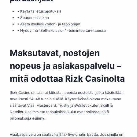
• Käytä talletusrajoituksia
• Seuraa peliaikaa
• Aseta itsellesi voiton- ja tappiorajat
• Hyödynnä “Self‑exclusion” -toimintoa tarvittaessa
Maksutavat, nostojen
nopeus ja asiakaspalvelu –
mitä odottaa Rizk Casinolta
Rizk Casino on saanut kiitosta nopeista nostoista, jotka käsitellään
tavallisesti 24–48 tunnin sisällä. Käytettävissä olevat maksutavat
sisältävät Visa, Mastercard, Trustly ja eWalletit kuten Skrill ja
Neteller. Useimmissa tapauksissa kulut ovat nollassa, eikä
piilomaksuja esiinny.
Asiakaspalvelu on saatavilla 24/7 live‑chatin kautta. Jos sinulla on