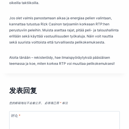
oikeilla taktiikoilla.
Jos olet valmis panostamaan aikaa ja energiaa pelien valintaan,
kannattaa tutustua Rizk Casinon tarjoamiin korkeaan RTP:hen
perustuviin peleihin. Muista asettaa rajat, pitää peli- ja taloushallinta
erillään sekä käyttää vastuullisuuden työkaluja. Näin voit nauttia
sekä suurista voittoista että turvallisesta pelikokemuksesta.
Aloita tänään – rekisteröidy, hae ilmaispyöräytyksiä pääsiäisen
teemassa ja koe, miten korkea RTP voi muuttaa pelikokemuksesi!
发表回复
您的邮箱地址不会被公开。
必填项已用
*
标注
评论
*