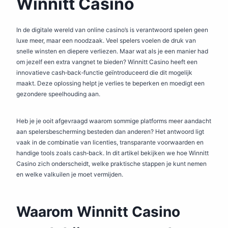
Winnitt Casino
In de digitale wereld van online casino’s is verantwoord spelen geen
luxe meer, maar een noodzaak. Veel spelers voelen de druk van
snelle winsten en diepere verliezen. Maar wat als je een manier had
om jezelf een extra vangnet te bieden? Winnitt Casino heeft een
innovatieve cash‑back‑functie geïntroduceerd die dit mogelijk
maakt. Deze oplossing helpt je verlies te beperken en moedigt een
gezondere speelhouding aan.
Heb je je ooit afgevraagd waarom sommige platforms meer aandacht
aan spelersbescherming besteden dan anderen? Het antwoord ligt
vaak in de combinatie van licenties, transparante voorwaarden en
handige tools zoals cash‑back. In dit artikel bekijken we hoe Winnitt
Casino zich onderscheidt, welke praktische stappen je kunt nemen
en welke valkuilen je moet vermijden.
Waarom Winnitt Casino