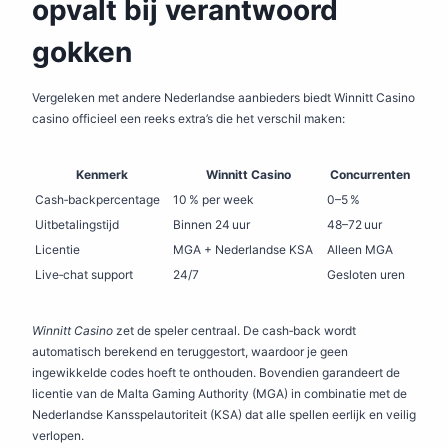
opvalt bij verantwoord
gokken
Vergeleken met andere Nederlandse aanbieders biedt Winnitt Casino
casino officieel een reeks extra’s die het verschil maken:
Kenmerk
Winnitt Casino
Concurrenten
Cash‑backpercentage
10 % per week
0–5 %
Uitbetalingstijd
Binnen 24 uur
48–72 uur
Licentie
MGA + Nederlandse KSA
Alleen MGA
Live‑chat support
24/7
Gesloten uren
Winnitt Casino
zet de speler centraal. De cash‑back wordt
automatisch berekend en teruggestort, waardoor je geen
ingewikkelde codes hoeft te onthouden. Bovendien garandeert de
licentie van de Malta Gaming Authority (MGA) in combinatie met de
Nederlandse Kansspelautoriteit (KSA) dat alle spellen eerlijk en veilig
verlopen.