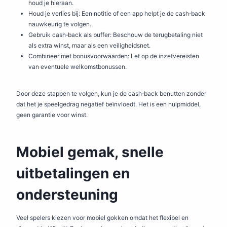
houd je hieraan.
Houd je verlies bij: Een notitie of een app helpt je de cash‑back
nauwkeurig te volgen.
Gebruik cash‑back als buffer: Beschouw de terugbetaling niet
als extra winst, maar als een veiligheidsnet.
Combineer met bonusvoorwaarden: Let op de inzetvereisten
van eventuele welkomstbonussen.
Door deze stappen te volgen, kun je de cash‑back benutten zonder
dat het je speelgedrag negatief beïnvloedt. Het is een hulpmiddel,
geen garantie voor winst.
Mobiel gemak, snelle
uitbetalingen en
ondersteuning
Veel spelers kiezen voor mobiel gokken omdat het flexibel en