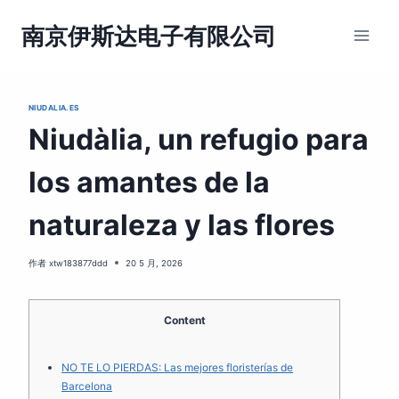
跳
到
南京伊斯达电子有限公司
内
容
NIUDALIA.ES
Niudàlia, un refugio para
los amantes de la
naturaleza y las flores
作者
xtw183877ddd
20 5 月, 2026
Content
NO TE LO PIERDAS: Las mejores floristerías de
Barcelona