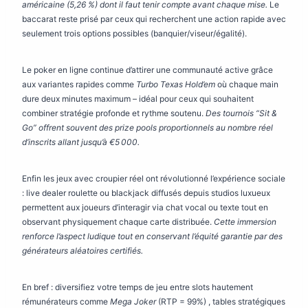
américaine (5,26 %) dont il faut tenir compte avant chaque mise.
Le
baccarat reste prisé par ceux qui recherchent une action rapide avec
seulement trois options possibles (banquier/viseur/égalité).
Le poker en ligne continue d’attirer une communauté active grâce
aux variantes rapides comme
Turbo Texas Hold’em
où chaque main
dure deux minutes maximum – idéal pour ceux qui souhaitent
combiner stratégie profonde et rythme soutenu.
Des tournois “Sit &
Go” offrent souvent des prize pools proportionnels au nombre réel
d’inscrits allant jusqu’à €5 000.
Enfin les jeux avec croupier réel ont révolutionné l’expérience sociale
: live dealer roulette ou blackjack diffusés depuis studios luxueux
permettent aux joueurs d’interagir via chat vocal ou texte tout en
observant physiquement chaque carte distribuée.
Cette immersion
renforce l’aspect ludique tout en conservant l’équité garantie par des
générateurs aléatoires certifiés.
En bref : diversifiez votre temps de jeu entre slots hautement
rémunérateurs comme
Mega Joker
(RTP = 99%) , tables stratégiques