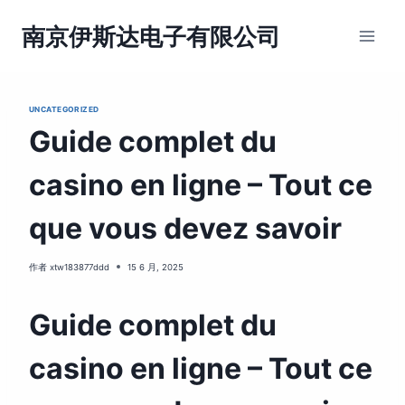
跳
到
南京伊斯达电子有限公司
内
容
UNCATEGORIZED
Guide complet du
casino en ligne – Tout ce
que vous devez savoir
作者
xtw183877ddd
15 6 月, 2025
Guide complet du
casino en ligne – Tout ce