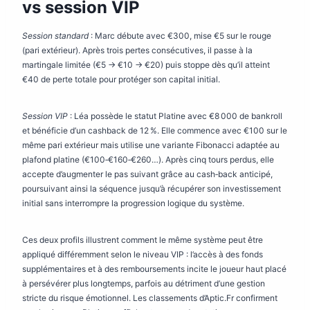
vs session VIP
Session standard
: Marc débute avec €300, mise €5 sur le rouge
(pari extérieur). Après trois pertes consécutives, il passe à la
martingale limitée (€5 → €10 → €20) puis stoppe dès qu’il atteint
€40 de perte totale pour protéger son capital initial.
Session VIP
: Léa possède le statut Platine avec €8 000 de bankroll
et bénéficie d’un cashback de 12 %. Elle commence avec €100 sur le
même pari extérieur mais utilise une variante Fibonacci adaptée au
plafond platine (€100‑€160‑€260…). Après cinq tours perdus, elle
accepte d’augmenter le pas suivant grâce au cash‑back anticipé,
poursuivant ainsi la séquence jusqu’à récupérer son investissement
initial sans interrompre la progression logique du système.
Ces deux profils illustrent comment le même système peut être
appliqué différemment selon le niveau VIP : l’accès à des fonds
supplémentaires et à des remboursements incite le joueur haut placé
à persévérer plus longtemps, parfois au détriment d’une gestion
stricte du risque émotionnel. Les classements d’Aptic.Fr confirment