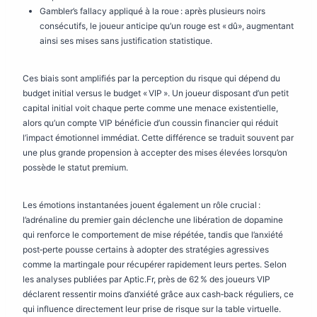
Gambler’s fallacy appliqué à la roue : après plusieurs noirs
consécutifs, le joueur anticipe qu’un rouge est « dû», augmentant
ainsi ses mises sans justification statistique.
Ces biais sont amplifiés par la perception du risque qui dépend du
budget initial versus le budget « VIP ». Un joueur disposant d’un petit
capital initial voit chaque perte comme une menace existentielle,
alors qu’un compte VIP bénéficie d’un coussin financier qui réduit
l’impact émotionnel immédiat. Cette différence se traduit souvent par
une plus grande propension à accepter des mises élevées lorsqu’on
possède le statut premium.
Les émotions instantanées jouent également un rôle crucial :
l’adrénaline du premier gain déclenche une libération de dopamine
qui renforce le comportement de mise répétée, tandis que l’anxiété
post‑perte pousse certains à adopter des stratégies agressives
comme la martingale pour récupérer rapidement leurs pertes. Selon
les analyses publiées par Aptic.Fr, près de 62 % des joueurs VIP
déclarent ressentir moins d’anxiété grâce aux cash‑back réguliers, ce
qui influence directement leur prise de risque sur la table virtuelle.