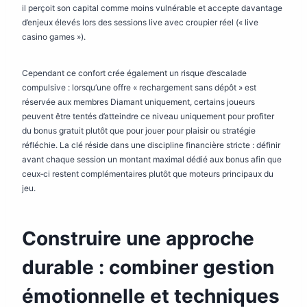
il perçoit son capital comme moins vulnérable et accepte davantage
d’enjeux élevés lors des sessions live avec croupier réel (« live
casino games »).
Cependant ce confort crée également un risque d’escalade
compulsive : lorsqu’une offre « rechargement sans dépôt » est
réservée aux membres Diamant uniquement, certains joueurs
peuvent être tentés d’atteindre ce niveau uniquement pour profiter
du bonus gratuit plutôt que pour jouer pour plaisir ou stratégie
réfléchie. La clé réside dans une discipline financière stricte : définir
avant chaque session un montant maximal dédié aux bonus afin que
ceux‑ci restent complémentaires plutôt que moteurs principaux du
jeu.
Construire une approche
durable : combiner gestion
émotionnelle et techniques