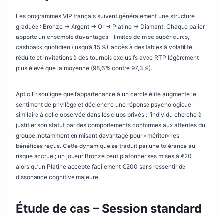
Les programmes VIP français suivent généralement une structure
graduée : Bronze → Argent → Or → Platine → Diamant. Chaque palier
apporte un ensemble d’avantages – limites de mise supérieures,
cashback quotidien (jusqu’à 15 %), accès à des tables à volatilité
réduite et invitations à des tournois exclusifs avec RTP légèrement
plus élevé que la moyenne (98,6 % contre 97,3 %).
Aptic.Fr souligne que l’appartenance à un cercle élite augmente le
sentiment de privilège et déclenche une réponse psychologique
similaire à celle observée dans les clubs privés : l’individu cherche à
justifier son statut par des comportements conformes aux attentes du
groupe, notamment en misant davantage pour « mériter« les
bénéfices reçus. Cette dynamique se traduit par une tolérance au
risque accrue ; un joueur Bronze peut plafonner ses mises à €20
alors qu’un Platine accepte facilement €200 sans ressentir de
dissonance cognitive majeure.
Étude de cas – Session standard