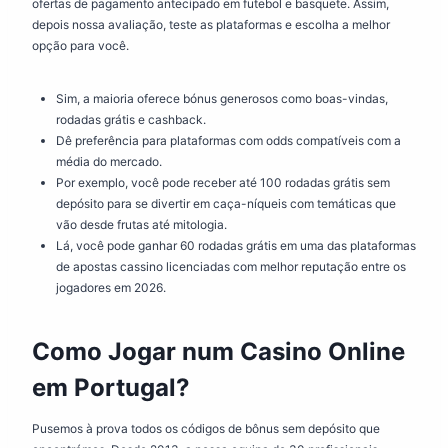
ofertas de pagamento antecipado em futebol e basquete. Assim,
depois nossa avaliação, teste as plataformas e escolha a melhor
opção para você.
Sim, a maioria oferece bónus generosos como boas-vindas,
rodadas grátis e cashback.
Dê preferência para plataformas com odds compatíveis com a
média do mercado.
Por exemplo, você pode receber até 100 rodadas grátis sem
depósito para se divertir em caça-níqueis com temáticas que
vão desde frutas até mitologia.
Lá, você pode ganhar 60 rodadas grátis em uma das plataformas
de apostas cassino licenciadas com melhor reputação entre os
jogadores em 2026.
Como Jogar num Casino Online
em Portugal?
Pusemos à prova todos os códigos de bônus sem depósito que