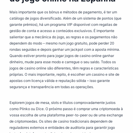
Mais importante que os bónus e métodos de pagamento, é ter um
catálogo de jogos diversificado. Além de um sistema de pontos (que
garante prémios), há um programa VIP disponível com regalias de
gestão de conta e acesso a conteúdos exclusivos. É importante
salientar que a mecânica do jogo, as regras e os pagamentos não
dependem do modo – mesmo num jogo gratuito, pode perder 20
rondas seguidas e depois ganhar um jackpot com a aposta mínima.
Quando estiver pronto para jogar jogos de casino online ganhar
dinheiro, mude para esse modo e carregue o seu saldo. Todos os
jogos de casino online são diferentes, têm regras e características
próprias. O mais importante, repito, é escolher um cassino e site de
apostas com licença válida e reputação sólida – isso garante
segurança e transparência em todas as operações.
Explorem jogos de mesa, slots e títulos comprovadamente justos
como Plinko ou Dice. O próximo passo é comprar uma criptomoeda à
vossa escolha de uma plataforma peer-to-peer ou de uma exchange
de criptomoedas. Os sites de casino tradicionais dependem de
reguladores externos e entidades de auditoria para garantir jogo