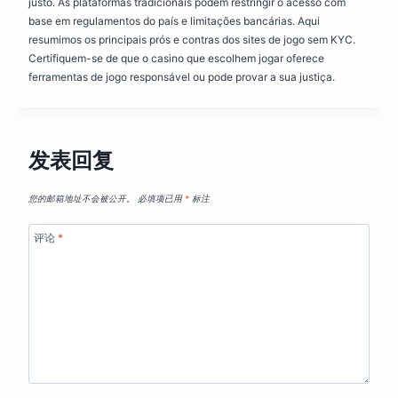
justo. As plataformas tradicionais podem restringir o acesso com
base em regulamentos do país e limitações bancárias. Aqui
resumimos os principais prós e contras dos sites de jogo sem KYC.
Certifiquem-se de que o casino que escolhem jogar oferece
ferramentas de jogo responsável ou pode provar a sua justiça.
发表回复
您的邮箱地址不会被公开。
必填项已用
*
标注
评论
*