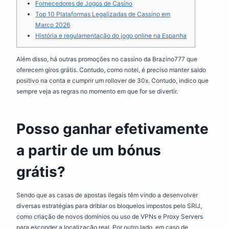
Fornecedores de Jogos de Casino
Top 10 Plataformas Legalizadas de Cassino em
Março 2026
História e regulamentação do jogo online na Espanha
Além disso, há outras promoções no cassino da Brazino777 que
oferecem giros grátis. Contudo, como notei, é preciso manter saldo
positivo na conta e cumprir um rollover de 30x. Contudo, indico que
sempre veja as regras no momento em que for se divertir.
Posso ganhar efetivamente
a partir de um bónus
grátis?
Sendo que as casas de apostas ilegais têm vindo a desenvolver
diversas estratégias para driblar os bloqueios impostos pelo SRIJ,
como criação de novos domínios ou uso de VPNs e Proxy Servers
para esconder a localização real. Por outro lado, em caso de