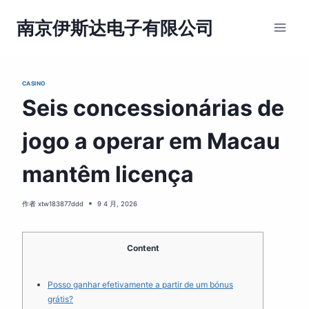
跳
到
南京伊斯达电子有限公司
内
容
CASINO
Seis concessionárias de
jogo a operar em Macau
mantêm licença
作者
xtw183877ddd
9 4 月, 2026
Content
Posso ganhar efetivamente a partir de um bónus
grátis?