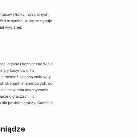
nusów i funkcji specjalnych.
ild to symbol, który zastępuje
jał wygranej.
dą legalne i bezpieczne.Wiele
ne gry kasynowe. To
ale również osiągną całkowity
ch stronach internetowych, co
a online w celu dokonywania
macje o graczach i ich
a dla polskich graczy, Gambino
eniądze