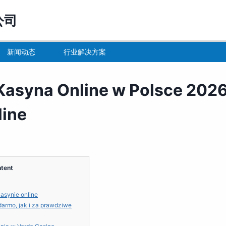
公司
新闻动态
行业解决方案
Kasyna Online w Polsce 2026
line
tent
asynie online
darmo, jak i za prawdziwe