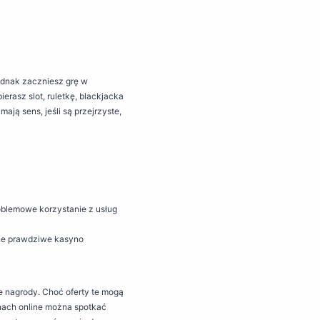
ednak zaczniesz grę w
erasz slot, ruletkę, blackjacka
mają sens, jeśli są przejrzyste,
oblemowe korzystanie z usług
dne prawdziwe kasyno
e nagrody. Choć oferty te mogą
nach online można spotkać