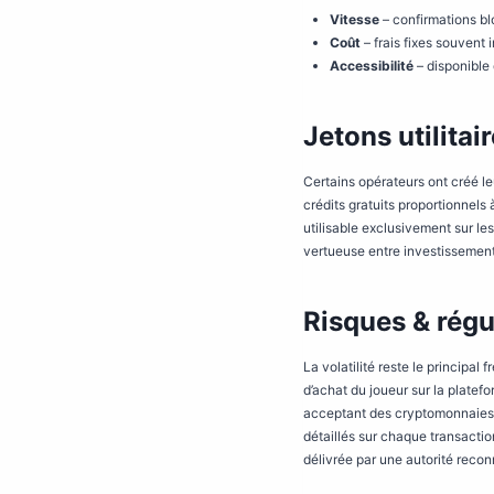
Vitesse
– confirmations bl
Coût
– frais fixes souvent
Accessibilité
– disponible
Jetons utilitai
Certains opérateurs ont créé le
crédits gratuits proportionnels
utilisable exclusivement sur le
vertueuse entre investissement
Risques & régu
La volatilité reste le principal
d’achat du joueur sur la platef
acceptant des cryptomonnaies ; 
détaillés sur chaque transactio
délivrée par une autorité recon