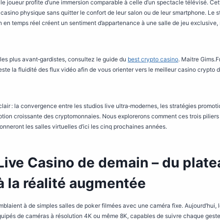
 le joueur profite d’une immersion comparable à celle d’un spectacle télévisé. Cet
 casino physique sans quitter le confort de leur salon ou de leur smartphone. Le 
on en temps réel créent un sentiment d’appartenance à une salle de jeu exclusive, 
les plus avant‑gardistes, consultez le guide du
best crypto casino
. Maitre Gims.
ste la fluidité des flux vidéo afin de vous orienter vers le meilleur casino crypto 
clair : la convergence entre les studios live ultra‑modernes, les stratégies promoti
’adoption croissante des cryptomonnaies. Nous explorerons comment ces trois piliers 
nneront les salles virtuelles d’ici les cinq prochaines années.
Live Casino de demain – du plate
 à la réalité augmentée
mblaient à de simples salles de poker filmées avec une caméra fixe. Aujourd’hui, 
uipés de caméras à résolution 4K ou même 8K, capables de suivre chaque geste