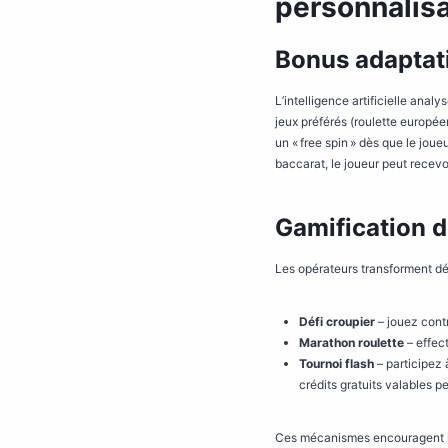
personnalisa
Bonus adaptati
L’intelligence artificielle ana
jeux préférés (roulette europé
un « free spin » dès que le jou
baccarat, le joueur peut recevo
Gamification d
Les opérateurs transforment dé
Défi croupier
– jouez contr
Marathon roulette
– effect
Tournoi flash
– participez 
crédits gratuits valables p
Ces mécanismes encouragent la 