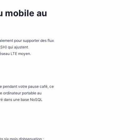
u mobile au
alement pour supporter des flux
SH) qui ajustent
 réseau LTE moyen.
ne pendant votre pause café, ce
 ordinateur portable au
stré dans une base NoSQL
 six mois d’observation :