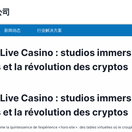
公司
新闻动态
行业解决方案
 Live Casino : studios immers
s et la révolution des cryptos
 Live Casino : studios immers
s et la révolution des cryptos
e la quintessence de l’expérience « hors‑site » : des tables virtuelles où le croupi