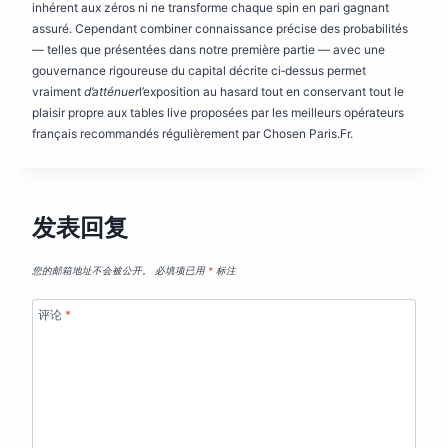
inhérent aux zéros ni ne transforme chaque spin en pari gagnant
assuré. Cependant combiner connaissance précise des probabilités
— telles que présentées dans notre première partie — avec une
gouvernance rigoureuse du capital décrite ci‑dessus permet
vraiment
d’atténuer
l’exposition au hasard tout en conservant tout le
plaisir propre aux tables live proposées par les meilleurs opérateurs
français recommandés régulièrement par Chosen Paris.Fr.
发表回复
您的邮箱地址不会被公开。
必填项已用
*
标注
评论
*