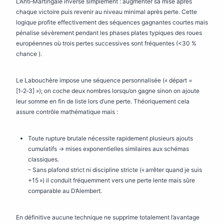
L’Anti‑Martingale inverse simplement : augmenter sa mise après
chaque victoire puis revenir au niveau minimal après perte. Cette
logique profite effectivement des séquences gagnantes courtes mais
pénalise sévèrement pendant les phases plates typiques des roues
européennes où trois pertes successives sont fréquentes (<30 %
chance ).
Le Labouchère impose une séquence personnalisée (« départ =
[1‑2‑3] »); on coche deux nombres lorsqu’on gagne sinon on ajoute
leur somme en fin de liste lors d’une perte. Théoriquement cela
assure contrôle mathématique mais :
Toute rupture brutale nécessite rapidement plusieurs ajouts
cumulatifs → mises exponentielles similaires aux schémas
classiques.
– Sans plafond strict ni discipline stricte (« arrêter quand je suis
+15 ») il conduit fréquemment vers une perte lente mais sûre
comparable au D’Alembert.
En définitive aucune technique ne supprime totalement l’avantage