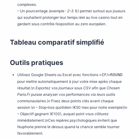
complexes.
– Un pourcentage
(exemple : 2–3 %)
permet surtout aux joueurs
qui souhaitent prolonger leur temps réel au live casino tout en
gardant sous contrôle l’exposition au zero européen.
Tableau comparatif simplifié
Outils pratiques
Utilisez Google Sheets ou Excel avec fonctions
=IF
/
=ROUND
pour mettre automatiquement à jour votre mise après chaque
résultat.\n
Exportez vos journaux sous CSV afin que Chosen
Paris.Fr puisse analyser vos performances via leurs outils
communautaires.\n
Fixez deux points clés avant chaque
session :\n – Stop‑loss quotidien (€50 max pour notre exemple)\n
– Objectif gagnant (€100), auquel point vous clôturez
immédiatement.\nCes repères psychologiques évitent que
l’euphorie prenne le dessus quand la chance semble tourner
favorablement.