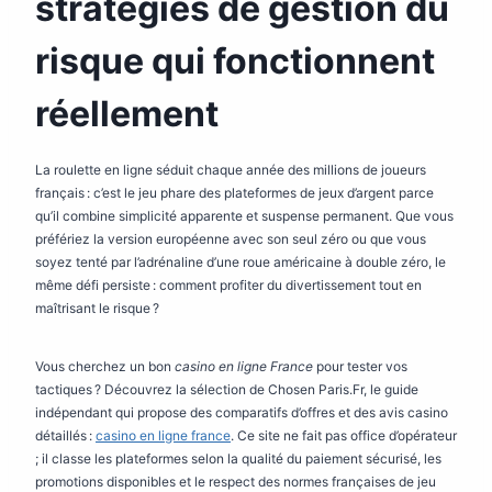
stratégies de gestion du
risque qui fonctionnent
réellement
La roulette en ligne séduit chaque année des millions de joueurs
français : c’est le jeu phare des plateformes de jeux d’argent parce
qu’il combine simplicité apparente et suspense permanent. Que vous
préfériez la version européenne avec son seul zéro ou que vous
soyez tenté par l’adrénaline d’une roue américaine à double zéro, le
même défi persiste : comment profiter du divertissement tout en
maîtrisant le risque ?
Vous cherchez un bon
casino en ligne France
pour tester vos
tactiques ? Découvrez la sélection de Chosen Paris.Fr, le guide
indépendant qui propose des comparatifs d’offres et des avis casino
détaillés :
casino en ligne france
. Ce site ne fait pas office d’opérateur
; il classe les plateformes selon la qualité du paiement sécurisé, les
promotions disponibles et le respect des normes françaises de jeu