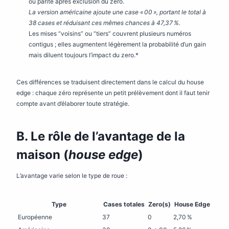
ou parité après exclusion du zéro.
La version américaine ajoute une case « 00 », portant le total à
38 cases et réduisant ces mêmes chances à 47,37 %.
Les mises “voisins” ou “tiers” couvrent plusieurs numéros
contigus ; elles augmentent légèrement la probabilité d’un gain
mais diluent toujours l’impact du zero.*
Ces différences se traduisent directement dans le calcul du house
edge : chaque zéro représente un petit prélèvement dont il faut tenir
compte avant d’élaborer toute stratégie.
B. Le rôle de l’avantage de la
maison (
house edge
)
L’avantage varie selon le type de roue :
Type
Cases totales
Zero(s)
House Edge
Européenne
37
0
2,70 %