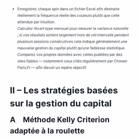
Enregistrez chaque spin dans un fichier Excel afin d’extraire
réellement la fréquence réelle des couleurs plutôt que celle
attendue par intuition.
Calculez l’écart‑type mensuel pour mesurer la variance naturelle
; si vos résultats sortent largement hors de cet intervalle pendant
plusieurs sessions consécutives cela indique généralement une
mauvaise gestion du capital plutôt qu’une faiblesse statistique.
Comparez vos propres données avec celles publiées par des
sites fiables — notamment ceux cités régulièrement par Chosen
Paris.Fr — afin d’avoir un repère objectif.
II – Les stratégies basées
sur la gestion du capital
A Méthode Kelly Criterion
adaptée à la roulette