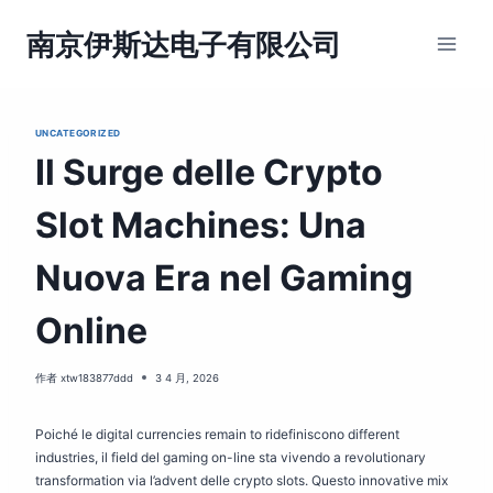
跳
到
南京伊斯达电子有限公司
内
容
UNCATEGORIZED
Il Surge delle Crypto
Slot Machines: Una
Nuova Era nel Gaming
Online
作者
xtw183877ddd
3 4 月, 2026
Poiché le digital currencies remain to ridefiniscono different
industries, il field del gaming on-line sta vivendo a revolutionary
transformation via l’advent delle crypto slots. Questo innovative mix