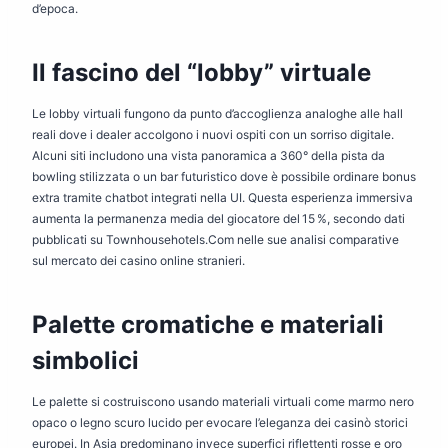
d’epoca.
Il fascino del “lobby” virtuale
Le lobby virtuali fungono da punto d’accoglienza analoghe alle hall
reali dove i dealer accolgono i nuovi ospiti con un sorriso digitale.
Alcuni siti includono una vista panoramica a 360° della pista da
bowling stilizzata o un bar futuristico dove è possibile ordinare bonus
extra tramite chatbot integrati nella UI. Questa esperienza immersiva
aumenta la permanenza media del giocatore del 15 %, secondo dati
pubblicati su Townhousehotels.Com nelle sue analisi comparative
sul mercato dei casino online stranieri.
Palette cromatiche e materiali
simbolici
Le palette si costruiscono usando materiali virtuali come marmo nero
opaco o legno scuro lucido per evocare l’eleganza dei casinò storici
europei. In Asia predominano invece superfici riflettenti rosse e oro