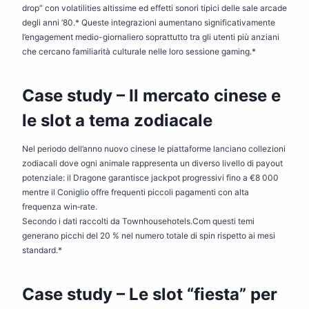
drop” con volatilities altissime ed effetti sonori tipici delle sale arcade
degli anni ’80.* Queste integrazioni aumentano significativamente
l’engagement medio-giornaliero soprattutto tra gli utenti più anziani
che cercano familiarità culturale nelle loro sessione gaming.*
Case study – Il mercato cinese e
le slot a tema zodiacale
Nel periodo dell’anno nuovo cinese le piattaforme lanciano collezioni
zodiacali dove ogni animale rappresenta un diverso livello di payout
potenziale: il Dragone garantisce jackpot progressivi fino a €8 000
mentre il Coniglio offre frequenti piccoli pagamenti con alta
frequenza win‑rate.
Secondo i dati raccolti da Townhousehotels.Com questi temi
generano picchi del 20 % nel numero totale di spin rispetto ai mesi
standard.*
Case study – Le slot “fiesta” per