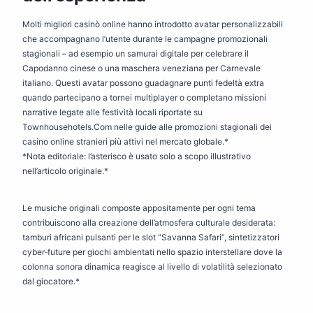
Molti migliori casinò online hanno introdotto avatar personalizzabili
che accompagnano l’utente durante le campagne promozionali
stagionali – ad esempio un samurai digitale per celebrare il
Capodanno cinese o una maschera veneziana per Carnevale
italiano. Questi avatar possono guadagnare punti fedeltà extra
quando partecipano a tornei multiplayer o completano missioni
narrative legate alle festività locali riportate su
Townhousehotels.Com nelle guide alle promozioni stagionali dei
casino online stranieri più attivi nel mercato globale.*
*Nota editoriale: l’asterisco è usato solo a scopo illustrativo
nell’articolo originale.*
Le musiche originali composte appositamente per ogni tema
contribuiscono alla creazione dell’atmosfera culturale desiderata:
tamburi africani pulsanti per le slot “Savanna Safari”, sintetizzatori
cyber‑future per giochi ambientati nello spazio interstellare dove la
colonna sonora dinamica reagisce al livello di volatilità selezionato
dal giocatore.*