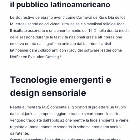
il pubblico latinoamericano
Le slot festive celebrano eventi come Carnaval de Rio o Día de los
Muertos usando colori vivaci, ritmi salsa e simbolismi religiosi locali.
Il risultato osservato è un aumento medio del 15 % nella durata media
delle sessione durante le festività nazionali grazie all’interazione
emotiva creata dalle grafiche animate dai talentuosi artisti
latinoamericani collaboranti con i provider software leader come
NetEnt ed Evolution Gaming.*
Tecnologie emergenti e
design sensoriale
Realtà aumentata (AR) consente ai giocatori di proiettare un tavolo
da blackjack sul proprio soggiorno tramite smartphone: le carte
vengono tracciate dall’applicazione mentre la luce ambientale viene
regolata automaticamente secondo lo schema cromatico scelto
dall’utente.
Questa immersione fisica riduce la distanza percettiva tra gioco