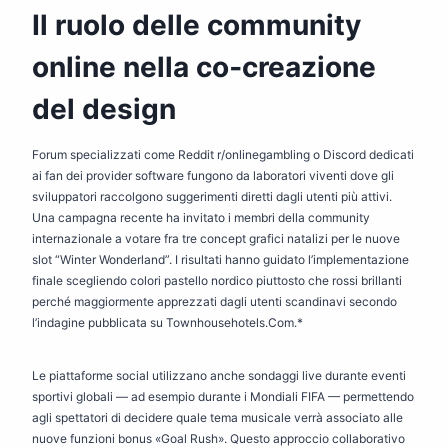
Il ruolo delle community
online nella co‑creazione
del design
Forum specializzati come Reddit r/onlinegambling o Discord dedicati
ai fan dei provider software fungono da laboratori viventi dove gli
sviluppatori raccolgono suggerimenti diretti dagli utenti più attivi.
Una campagna recente ha invitato i membri della community
internazionale a votare fra tre concept grafici natalizi per le nuove
slot “Winter Wonderland”. I risultati hanno guidato l’implementazione
finale scegliendo colori pastello nordico piuttosto che rossi brillanti
perché maggiormente apprezzati dagli utenti scandinavi secondo
l’indagine pubblicata su Townhousehotels.Com.*
Le piattaforme social utilizzano anche sondaggi live durante eventi
sportivi globali — ad esempio durante i Mondiali FIFA — permettendo
agli spettatori di decidere quale tema musicale verrà associato alle
nuove funzioni bonus «Goal Rush». Questo approccio collaborativo