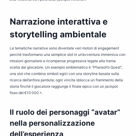
Narrazione interattiva e
storytelling ambientale
Le tematiche narrative sono diventate veri motori di engagement
perché trasformano una semplice slot in un’avventura immersiva con
missioni giornaliere e ricompense progressive legate alla trama
scelta dal giocatore. Un esempio emblematico è “Pharaoh’s Quest”,
una slot che combina simboli egizi con una storyline basata sulla
ricerca dell’anfora perduta; ogni vincita sblocca un frammento della
storia finché il giocatore raggiunge il finale epico con un jackpot
fisso del €10 000 +.
Il ruolo dei personaggi “avatar”
nella personalizzazione
dell’esperienza