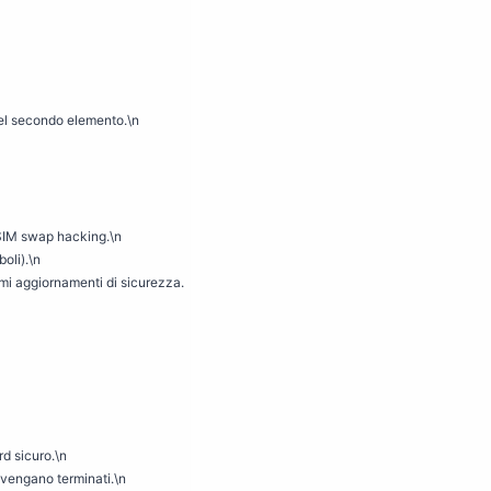
uel secondo elemento.\n
e SIM swap hacking.\n
oli).\n
timi aggiornamenti di sicurezza.
rd sicuro.\n
i vengano terminati.\n