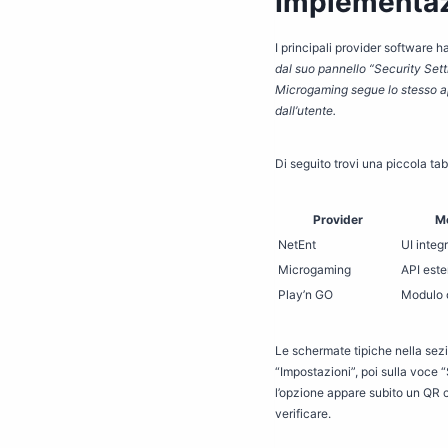
Implementazi
I principali provider software h
dal suo pannello “Security Set
Microgaming segue lo stesso app
dall’utente.
Di seguito trovi una piccola ta
Provider
Me
NetEnt
UI integ
Microgaming
API este
Play’n GO
Modulo 
Le schermate tipiche nella sezi
“Impostazioni”, poi sulla voce 
l’opzione appare subito un QR
verificare.