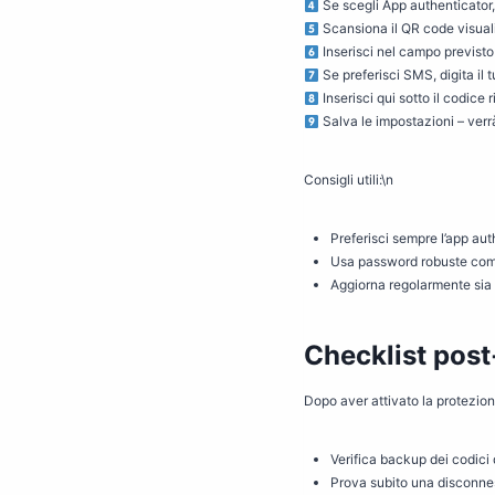
Se scegli App authenticator,
Scansiona il QR code visuali
Inserisci nel campo previsto
Se preferisci SMS, digita il
Inserisci qui sotto il codice
Salva le impostazioni – ver
Consigli utili:\n
Preferisci sempre l’app aut
Usa password robuste compo
Aggiorna regolarmente sia l
Checklist post
Dopo aver attivato la protezion
Verifica backup dei codici 
Prova subito una disconness