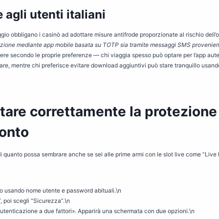
agli utenti italiani
laggio obbligano i casinò ad adottare misure antifrode proporzionate al rischio dell’
tivazione mediante app mobile basata su TOTP sia tramite messaggi SMS provenient
liere secondo le proprie preferenze — chi viaggia spesso può optare per l’app au
lare, mentre chi preferisce evitare download aggiuntivi può stare tranquillo usando
re correttamente la protezione a
conto
di quanto possa sembrare anche se sei alle prime armi con le slot live come “Live
o usando nome utente e password abituali.\n
”, poi scegli “Sicurezza”.\n
autenticazione a due fattori». Apparirà una schermata con due opzioni.\n