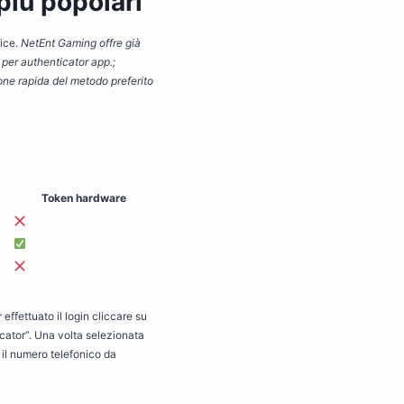
più popolari
ice.
NetEnt Gaming offre già
per authenticator app.;
one rapida del metodo preferito
Token hardware
ffettuato il login cliccare su
cator”. Una volta selezionata
il numero telefonico da