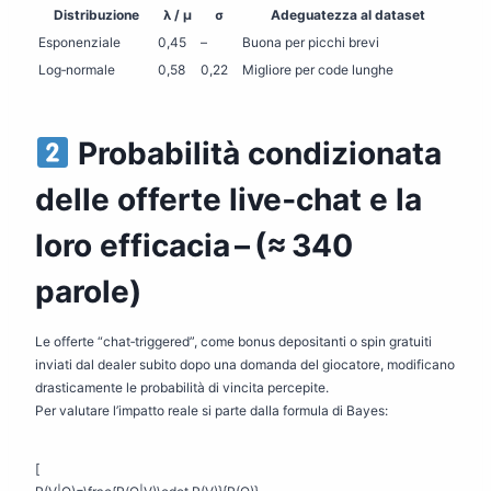
Distribuzione
λ / μ
σ
Adeguatezza al dataset
Esponenziale
0,45
–
Buona per picchi brevi
Log‑normale
0,58
0,22
Migliore per code lunghe
Probabilità condizionata
delle offerte live‑chat e la
loro efficacia – (≈ 340
parole)
Le offerte “chat‑triggered”, come bonus depositanti o spin gratuiti
inviati dal dealer subito dopo una domanda del giocatore, modificano
drasticamente le probabilità di vincita percepite.
Per valutare l’impatto reale si parte dalla formula di Bayes:
[