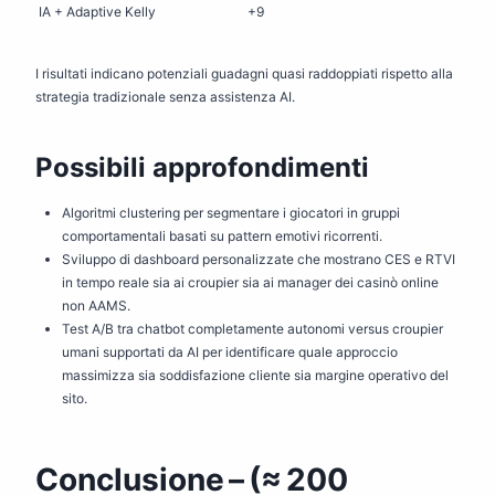
IA + Adaptive Kelly
+9
I risultati indicano potenziali guadagni quasi raddoppiati rispetto alla
strategia tradizionale senza assistenza AI.
Possibili approfondimenti
Algoritmi clustering per segmentare i giocatori in gruppi
comportamentali basati su pattern emotivi ricorrenti.
Sviluppo di dashboard personalizzate che mostrano CES e RTVI
in tempo reale sia ai croupier sia ai manager dei casinò online
non AAMS.
Test A/B tra chatbot completamente autonomi versus croupier
umani supportati da AI per identificare quale approccio
massimizza sia soddisfazione cliente sia margine operativo del
sito.
Conclusione – (≈ 200