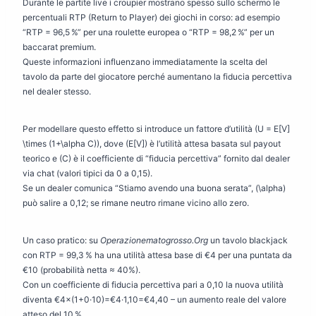
Durante le partite live i croupier mostrano spesso sullo schermo le
percentuali RTP (Return to Player) dei giochi in corso: ad esempio
“RTP = 96,5 %” per una roulette europea o “RTP = 98,2 %” per un
baccarat premium.
Queste informazioni influenzano immediatamente la scelta del
tavolo da parte del giocatore perché aumentano la fiducia percettiva
nel dealer stesso.
Per modellare questo effetto si introduce un fattore d’utilità (U = E[V]
\times (1+\alpha C)), dove (E[V]) è l’utilità attesa basata sul payout
teorico e (C) è il coefficiente di “fiducia percettiva” fornito dal dealer
via chat (valori tipici da 0 a 0,15).
Se un dealer comunica “Stiamo avendo una buona serata”, (\alpha)
può salire a 0,12; se rimane neutro rimane vicino allo zero.
Un caso pratico: su
Operazionematogrosso.Org
un tavolo blackjack
con RTP = 99,3 % ha una utilità attesa base di €4 per una puntata da
€10 (probabilità netta ≈ 40%).
Con un coefficiente di fiducia percettiva pari a 0,10 la nuova utilità
diventa €4×(1+0·10)=€4·1,10=€4,40 – un aumento reale del valore
atteso del 10 %.