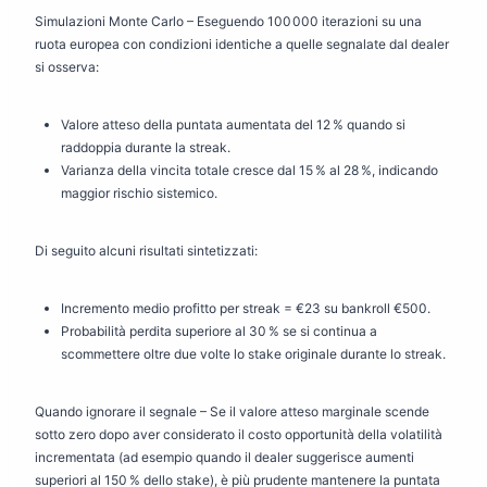
Simulazioni Monte Carlo – Eseguendo 100 000 iterazioni su una
ruota europea con condizioni identiche a quelle segnalate dal dealer
si osserva:
Valore atteso della puntata aumentata del 12 % quando si
raddoppia durante la streak.
Varianza della vincita totale cresce dal 15 % al 28 %, indicando
maggior rischio sistemico.
Di seguito alcuni risultati sintetizzati:
Incremento medio profitto per streak = €23 su bankroll €500.
Probabilità perdita superiore al 30 % se si continua a
scommettere oltre due volte lo stake originale durante lo streak.
Quando ignorare il segnale – Se il valore atteso marginale scende
sotto zero dopo aver considerato il costo opportunità della volatilità
incrementata (ad esempio quando il dealer suggerisce aumenti
superiori al 150 % dello stake), è più prudente mantenere la puntata