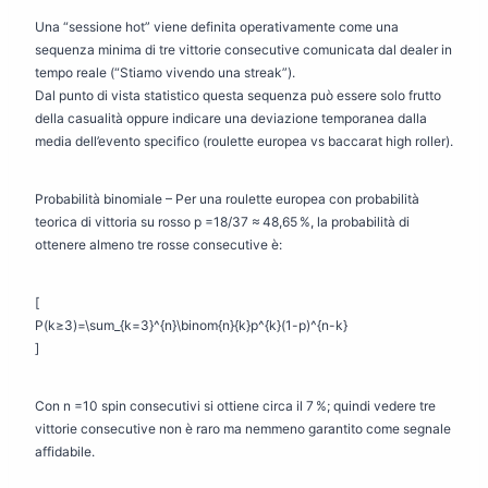
Una “sessione hot” viene definita operativamente come una
sequenza minima di tre vittorie consecutive comunicata dal dealer in
tempo reale (“Stiamo vivendo una streak”).
Dal punto di vista statistico questa sequenza può essere solo frutto
della casualità oppure indicare una deviazione temporanea dalla
media dell’evento specifico (roulette europea vs baccarat high roller).
Probabilità binomiale – Per una roulette europea con probabilità
teorica di vittoria su rosso p =18/37 ≈ 48,65 %, la probabilità di
ottenere almeno tre rosse consecutive è:
[
P(k≥3)=\sum_{k=3}^{n}\binom{n}{k}p^{k}(1-p)^{n-k}
]
Con n =10 spin consecutivi si ottiene circa il 7 %; quindi vedere tre
vittorie consecutive non è raro ma nemmeno garantito come segnale
affidabile.