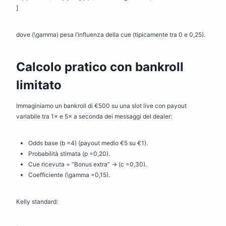
]
dove (\gamma) pesa l’influenza della cue (tipicamente tra 0 e 0,25).
Calcolo pratico con bankroll
limitato
Immaginiamo un bankroll di €500 su una slot live con payout
variabile tra 1× e 5× a seconda dei messaggi del dealer:
Odds base (b =4) (payout medio €5 su €1).
Probabilità stimata (p =0,20).
Cue ricevuta = “Bonus extra” → (c =0,30).
Coefficiente (\gamma =0,15).
Kelly standard: