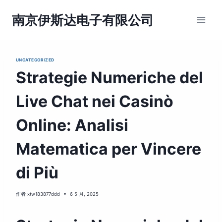
跳
到
南京伊斯达电子有限公司
内
容
UNCATEGORIZED
Strategie Numeriche del
Live Chat nei Casinò
Online: Analisi
Matematica per Vincere
di Più
作者
xtw183877ddd
6 5 月, 2025