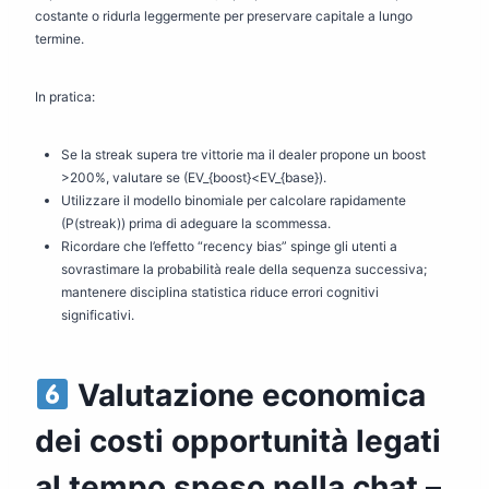
costante o ridurla leggermente per preservare capitale a lungo
termine.
In pratica:
Se la streak supera tre vittorie ma il dealer propone un boost
>200%, valutare se (EV_{boost}<EV_{base}).
Utilizzare il modello binomiale per calcolare rapidamente
(P(streak)) prima di adeguare la scommessa.
Ricordare che l’effetto “recency bias” spinge gli utenti a
sovrastimare la probabilità reale della sequenza successiva;
mantenere disciplina statistica riduce errori cognitivi
significativi.
Valutazione economica
dei costi opportunità legati
al tempo speso nella chat –