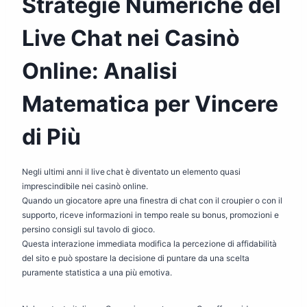
Strategie Numeriche del
Live Chat nei Casinò
Online: Analisi
Matematica per Vincere
di Più
Negli ultimi anni il live chat è diventato un elemento quasi
imprescindibile nei casinò online.
Quando un giocatore apre una finestra di chat con il croupier o con il
supporto, riceve informazioni in tempo reale su bonus, promozioni e
persino consigli sul tavolo di gioco.
Questa interazione immediata modifica la percezione di affidabilità
del sito e può spostare la decisione di puntare da una scelta
puramente statistica a una più emotiva.