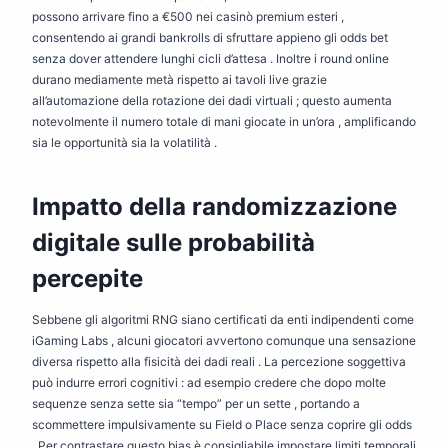
possono arrivare fino a €500 nei casinò premium esteri ,
consentendo ai grandi bankrolls di sfruttare appieno gli odds bet
senza dover attendere lunghi cicli d’attesa . Inoltre i round online
durano mediamente metà rispetto ai tavoli live grazie
all’automazione della rotazione dei dadi virtuali ; questo aumenta
notevolmente il numero totale di mani giocate in un’ora , amplificando
sia le opportunità sia la volatilità .
Impatto della randomizzazione
digitale sulle probabilità
percepite
Sebbene gli algoritmi RNG siano certificati da enti indipendenti come
iGaming Labs , alcuni giocatori avvertono comunque una sensazione
diversa rispetto alla fisicità dei dadi reali . La percezione soggettiva
può indurre errori cognitivi : ad esempio credere che dopo molte
sequenze senza sette sia “tempo” per un sette , portando a
scommettere impulsivamente su Field o Place senza coprire gli odds
. Per contrastare questo bias è consigliabile impostare limiti temporali