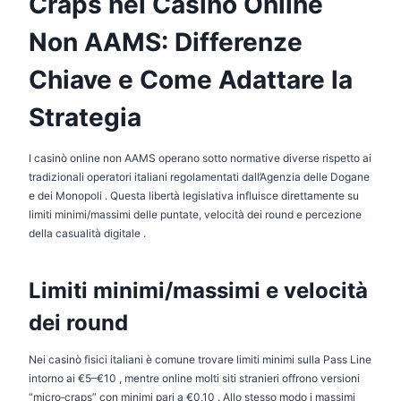
Craps nei Casinò Online
Non AAMS: Differenze
Chiave e Come Adattare la
Strategia
I casinò online non AAMS operano sotto normative diverse rispetto ai
tradizionali operatori italiani regolamentati dall’Agenzia delle Dogane
e dei Monopoli . Questa libertà legislativa influisce direttamente su
limiti minimi/massimi delle puntate, velocità dei round e percezione
della casualità digitale .
Limiti minimi/massimi e velocità
dei round
Nei casinò fisici italiani è comune trovare limiti minimi sulla Pass Line
intorno ai €5–€10 , mentre online molti siti stranieri offrono versioni
“micro‑craps” con minimi pari a €0,10 . Allo stesso modo i massimi