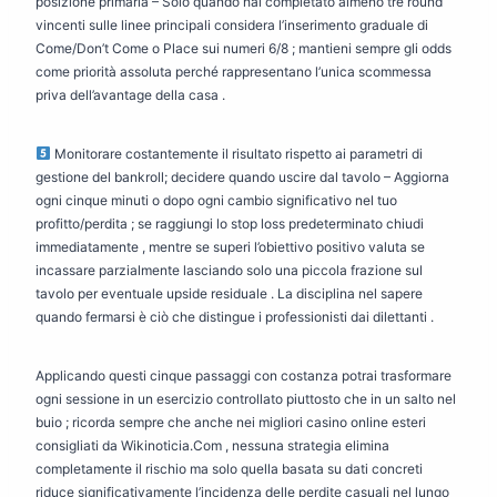
posizione primaria – Solo quando hai completato almeno tre round
vincenti sulle linee principali considera l’inserimento graduale di
Come/Don’t Come o Place sui numeri 6/8 ; mantieni sempre gli odds
come priorità assoluta perché rappresentano l’unica scommessa
priva dell’avantage della casa .
Monitorare costantemente il risultato rispetto ai parametri di
gestione del bankroll; decidere quando uscire dal tavolo – Aggiorna
ogni cinque minuti o dopo ogni cambio significativo nel tuo
profitto/perdita ; se raggiungi lo stop loss predeterminato chiudi
immediatamente , mentre se superi l’obiettivo positivo valuta se
incassare parzialmente lasciando solo una piccola frazione sul
tavolo per eventuale upside residuale . La disciplina nel sapere
quando fermarsi è ciò che distingue i professionisti dai dilettanti .
Applicando questi cinque passaggi con costanza potrai trasformare
ogni sessione in un esercizio controllato piuttosto che in un salto nel
buio ; ricorda sempre che anche nei migliori casino online esteri
consigliati da Wikinoticia.Com , nessuna strategia elimina
completamente il rischio ma solo quella basata su dati concreti
riduce significativamente l’incidenza delle perdite casuali nel lungo