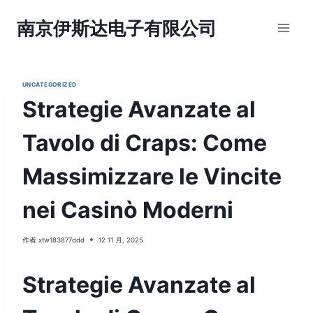
跳
到
南京伊斯达电子有限公司
内
容
UNCATEGORIZED
Strategie Avanzate al
Tavolo di Craps: Come
Massimizzare le Vincite
nei Casinò Moderni
作者
xtw183877ddd
12 11 月, 2025
Strategie Avanzate al