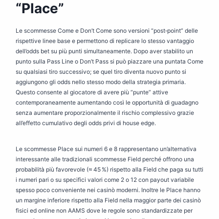
“Place”
Le scommesse Come e Don’t Come sono versioni “post‑point” delle
rispettive linee base e permettono di replicare lo stesso vantaggio
dell’odds bet su più punti simultaneamente. Dopo aver stabilito un
punto sulla Pass Line o Don’t Pass si può piazzare una puntata Come
su qualsiasi tiro successivo; se quel tiro diventa nuovo punto si
aggiungono gli odds nello stesso modo della strategia primaria.
Questo consente al giocatore di avere più “punte” attive
contemporaneamente aumentando così le opportunità di guadagno
senza aumentare proporzionalmente il rischio complessivo grazie
all’effetto cumulativo degli odds privi di house edge.
Le scommesse Place sui numeri 6 e 8 rappresentano un’alternativa
interessante alle tradizionali scommesse Field perché offrono una
probabilità più favorevole (≈ 45 %) rispetto alla Field che paga su tutti
i numeri pari o su specifici valori come 2 o 12 con payout variabile
spesso poco conveniente nei casinò moderni. Inoltre le Place hanno
un margine inferiore rispetto alla Field nella maggior parte dei casinò
fisici ed online non AAMS dove le regole sono standardizzate per