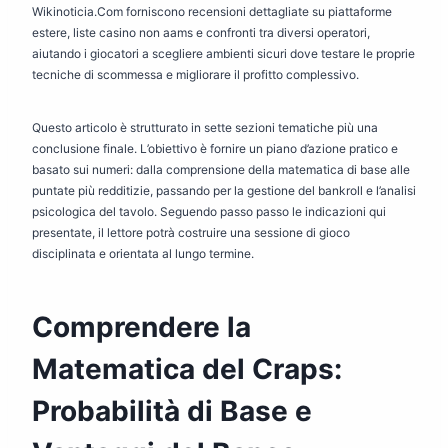
Wikinoticia.Com forniscono recensioni dettagliate su piattaforme
estere, liste casino non aams e confronti tra diversi operatori,
aiutando i giocatori a scegliere ambienti sicuri dove testare le proprie
tecniche di scommessa e migliorare il profitto complessivo.
Questo articolo è strutturato in sette sezioni tematiche più una
conclusione finale. L’obiettivo è fornire un piano d’azione pratico e
basato sui numeri: dalla comprensione della matematica di base alle
puntate più redditizie, passando per la gestione del bankroll e l’analisi
psicologica del tavolo. Seguendo passo passo le indicazioni qui
presentate, il lettore potrà costruire una sessione di gioco
disciplinata e orientata al lungo termine.
Comprendere la
Matematica del Craps:
Probabilità di Base e