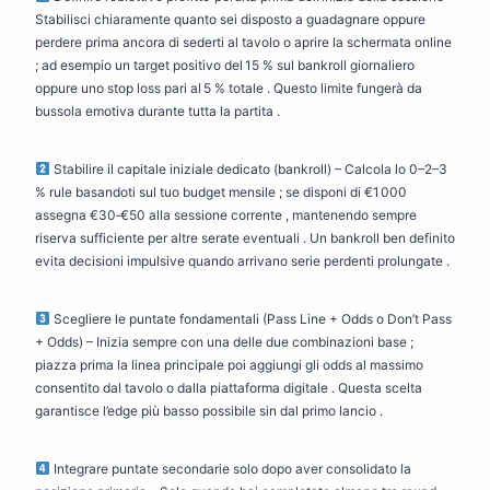
Stabilisci chiaramente quanto sei disposto a guadagnare oppure
perdere prima ancora di sederti al tavolo o aprire la schermata online
; ad esempio un target positivo del 15 % sul bankroll giornaliero
oppure uno stop loss pari al 5 % totale . Questo limite fungerà da
bussola emotiva durante tutta la partita .
Stabilire il capitale iniziale dedicato (bankroll) – Calcola lo 0–2–3
% rule basandoti sul tuo budget mensile ; se disponi di €1 000
assegna €30‑€50 alla sessione corrente , mantenendo sempre
riserva sufficiente per altre serate eventuali . Un bankroll ben definito
evita decisioni impulsive quando arrivano serie perdenti prolungate .
Scegliere le puntate fondamentali (Pass Line + Odds o Don’t Pass
+ Odds) – Inizia sempre con una delle due combinazioni base ;
piazza prima la linea principale poi aggiungi gli odds al massimo
consentito dal tavolo o dalla piattaforma digitale . Questa scelta
garantisce l’edge più basso possibile sin dal primo lancio .
Integrare puntate secondarie solo dopo aver consolidato la