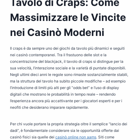
Tavolo di Craps: Come
Massimizzare le Vincite
nei Casinò Moderni
Il craps è da sempre uno dei giochi da tavolo più dinamici e seguiti
nei casinò contemporanei. Tra il frastuono delle slot e la
concentrazione del blackjack, il tavolo di craps si distingue per la
sua velocità, l’interazione sociale e la varietà di puntate disponibili.
Negli ultimi dieci anni le regole sono rimaste sostanzialmente stabili,
ma la struttura del tavolo ha subito piccole modifiche – ad esempio
l’introduzione di limiti più alti per gli “odds bet” e l’uso di display
digitali che mostrano le probabilità in tempo reale – rendendo
l’esperienza ancora più accattivante per i giocatori esperti e per i
neofiti che desiderano imparare rapidamente.
Per chi vuole portare la propria strategia oltre il semplice “lancio dei
dadi”, è fondamentale considerare sia le opportunità offerte dai
casinò fisici sia quelle dei
casinò online non aams
. Siti come