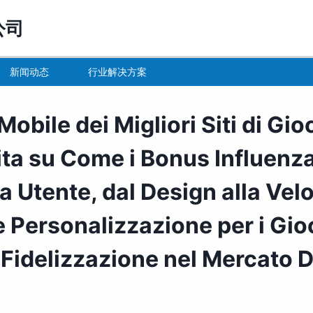
公司
新闻动态
行业解决方案
Mobile dei Migliori Siti di Gio
ta su Come i Bonus Influenz
a Utente, dal Design alla Velo
 Personalizzazione per i Gio
la Fidelizzazione nel Mercato D