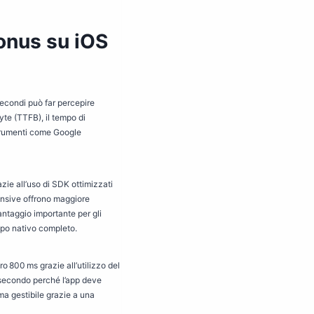
Bonus su iOS
secondi può far percepire
byte (TTFB), il tempo di
 strumenti come Google
zie all’uso di SDK ottimizzati
ponsive offrono maggiore
antaggio importante per gli
ppo nativo completo.
 800 ms grazie all’utilizzo del
 secondo perché l’app deve
ma gestibile grazie a una