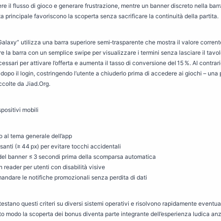
e il flusso di gioco e generare frustrazione, mentre un banner discreto nella barr
 principale favoriscono la scoperta senza sacrificare la continuità della partita.
nGalaxy” utilizza una barra superiore semi‑trasparente che mostra il valore corre
re la barra con un semplice swipe per visualizzare i termini senza lasciare il tav
essari per attivare l’offerta e aumenta il tasso di conversione del 15 %. Al contr
opo il login, costringendo l’utente a chiuderlo prima di accedere ai giochi – una 
colte da Jiad.Org.
positivi mobili
o al tema generale dell’app
anti (≥ 44 px) per evitare tocchi accidentali
del banner ≤ 3 secondi prima della scomparsa automatica
n reader per utenti con disabilità visive
imandare le notifiche promozionali senza perdita di dati
testano questi criteri su diversi sistemi operativi e risolvono rapidamente eventua
sto modo la scoperta dei bonus diventa parte integrante dell’esperienza ludica anz