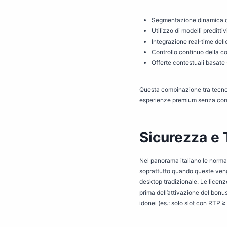
Segmentazione dinamica d
Utilizzo di modelli preditt
Integrazione real‑time dell
Controllo continuo della c
Offerte contestuali basate s
Questa combinazione tra tecnol
esperienze premium senza compro
Sicurezza e 
Nel panorama italiano le norma
soprattutto quando queste vengo
desktop tradizionale. Le licenze
prima dell’attivazione del bonus
idonei (es.: solo slot con RTP ≥