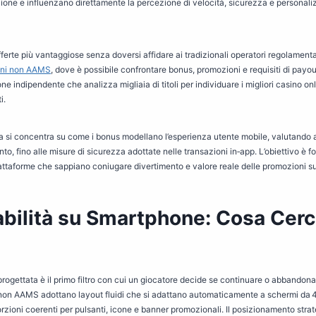
zione e influenzano direttamente la percezione di velocità, sicurezza e personali
fferte più vantaggiose senza doversi affidare ai tradizionali operatori regolamenta
iani non AAMS
, dove è possibile confrontare bonus, promozioni e requisiti di payou
ne indipendente che analizza migliaia di titoli per individuare i migliori casino o
i.
si concentra su come i bonus modellano l’esperienza utente mobile, valutando 
nto, fino alle misure di sicurezza adottate nelle transazioni in‑app. L’obiettivo è 
iattaforme che sappiano coniugare divertimento e valore reale delle promozioni sul 
bilità su Smartphone: Cosa Cerc
rogettata è il primo filtro con cui un giocatore decide se continuare o abbandon
e non AAMS adottano layout fluidi che si adattano automaticamente a schermi da 4 p
rzioni coerenti per pulsanti, icone e banner promozionali. Il posizionamento strat