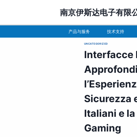
跳
到
南京伊斯达电子有限
内
容
产品与服务
技术支持
UNCATEGORIZED
Interfacce 
Approfondi
l’Esperienz
Sicurezza e
Italiani e 
Gaming