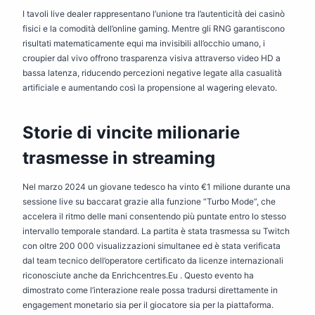
I tavoli live dealer rappresentano l’unione tra l’autenticità dei casinò
fisici e la comodità dell’online gaming. Mentre gli RNG garantiscono
risultati matematicamente equi ma invisibili all’occhio umano, i
croupier dal vivo offrono trasparenza visiva attraverso video HD a
bassa latenza, riducendo percezioni negative legate alla casualità
artificiale e aumentando così la propensione al wagering elevato.
Storie di vincite milionarie
trasmesse in streaming
Nel marzo 2024 un giovane tedesco ha vinto €1 milione durante una
sessione live su baccarat grazie alla funzione “Turbo Mode”, che
accelera il ritmo delle mani consentendo più puntate entro lo stesso
intervallo temporale standard. La partita è stata trasmessa su Twitch
con oltre 200 000 visualizzazioni simultanee ed è stata verificata
dal team tecnico dell’operatore certificato da licenze internazionali
riconosciute anche da Enrichcentres.Eu . Questo evento ha
dimostrato come l’interazione reale possa tradursi direttamente in
engagement monetario sia per il giocatore sia per la piattaforma.