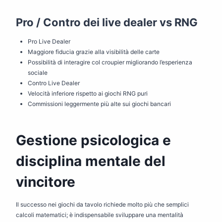
Pro / Contro dei live dealer vs RNG
Pro Live Dealer
Maggiore fiducia grazie alla visibilità delle carte
Possibilità di interagire col croupier migliorando l’esperienza
sociale
Contro Live Dealer
Velocità inferiore rispetto ai giochi RNG puri
Commissioni leggermente più alte sui giochi bancari
Gestione psicologica e
disciplina mentale del
vincitore
Il successo nei giochi da tavolo richiede molto più che semplici
calcoli matematici; è indispensabile sviluppare una mentalità