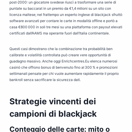
post‑2000: un giocatore svedese riuscì a trasformare una serie di
puntate su baccarat in un premio da €1,4 milioni su un sito con
licenza maltese; nel frattempo un esperto inglese di blackjack sfruttò
software avanzati per contare le carte in modalità offline e portò a
casa €800 000 in soli tre mesi su una piattaforma con payout elevati
certificati dall’AAMS ma operante fuori dall’Italia continentale.
Questi casi dimostrano che la combinazione tra probabilità ben
calibrate e volatilità controllata può creare vere opportunità di
guadagno massivo. Anche oggi Enrichcentres.Eu elenca numerosi
casinò che offrono bonus di benvenuto fino al 300 % e promozioni
settimanali pensate per chi vuole aumentare rapidamente il proprio
bankroll senza sacrificare la sicurezza dati.
Strategie vincenti dei
campioni di blackjack
Conteggio delle carte: mito o