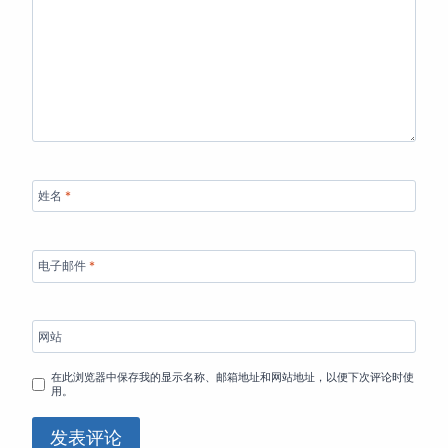
姓名
*
电子邮件
*
网站
在此浏览器中保存我的显示名称、邮箱地址和网站地址，以便下次评论时使
用。