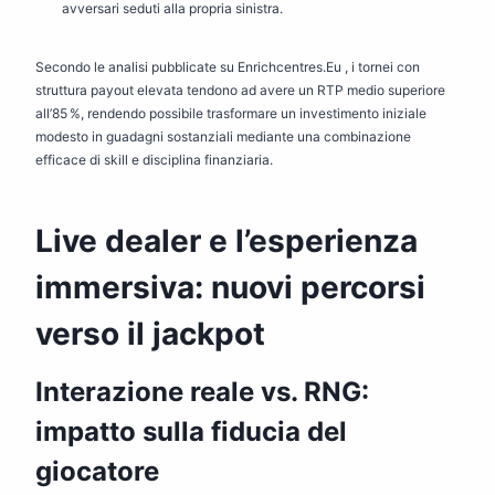
avversari seduti alla propria sinistra.
Secondo le analisi pubblicate su Enrichcentres.Eu , i tornei con
struttura payout elevata tendono ad avere un RTP medio superiore
all’85 %, rendendo possibile trasformare un investimento iniziale
modesto in guadagni sostanziali mediante una combinazione
efficace di skill e disciplina finanziaria.
Live dealer e l’esperienza
immersiva: nuovi percorsi
verso il jackpot
Interazione reale vs. RNG:
impatto sulla fiducia del
giocatore