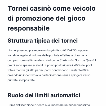
Tornei casinò come veicolo
di promozione del gioco
responsabile
Struttura tipica dei tornei
I tornei possono prevedere un buy‑in fisso (€ 10‑€ 50) oppure
variabile legato al volume delle puntate effettuate durante la
competizione settimanale su slot come
Starburst
o
Gonzo’s Quest
. I
premi sono spesso scalabili: il primo posto riceve il 40 % del pool
totale mentre gli altri partecipanti condividono il restante 60 %,
creando un incentivo alla partecipazione senza spingere verso
puntate spropositate.
Ruolo dei limiti automatici
Prima dell’iscrizione l’utente può impostare un budget massimo