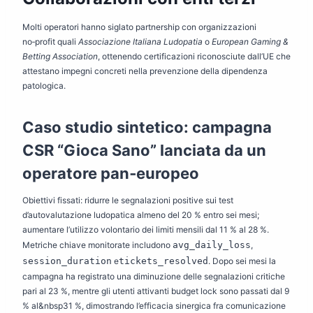
Molti operatori hanno siglato partnership con organizzazioni
no‑profit quali
Associazione Italiana Ludopatia
o
European Gaming &
Betting Association
, ottenendo certificazioni riconosciute dall’UE che
attestano impegni concreti nella prevenzione della dipendenza
patologica.​
Caso studio sintetico: campagna
CSR “Gioca Sano” lanciata da un
operatore pan‑europeo
Obiettivi fissati: ridurre le segnalazioni positive sui test
d’autovalutazione ludopatica almeno del 20 % entro sei mesi;
aumentare l’utilizzo volontario dei limiti mensili dal 11 % al 28 %.
Metriche chiave monitorate includono
avg_daily_loss
,
session_duration
e
tickets_resolved
. Dopo sei mesi la
campagna ha registrato una diminuzione delle segnalazioni critiche
pari al 23 %, mentre gli utenti attivanti budget lock sono passati dal 9
% al&nbsp31 %, dimostrando l’efficacia sinergica fra comunicazione