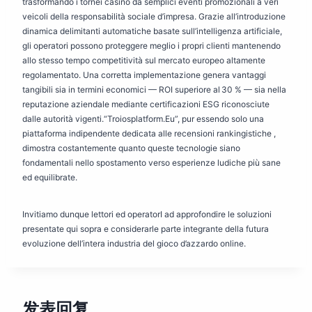
trasformando i tornei casinò da semplici eventi promozionali a veri
veicoli della responsabilità sociale d’impresa. Grazie all’introduzione
dinamica de­limitanti automatiche basate sull’intelligenza artificiale,
gli operatori possono proteggere meglio i propri clienti mantenendo
allo stesso tempo competitività sul mercato europeo altamente
regolamentato. Una corretta implementazione genera vantaggi
tangibili sia in termini economici — ROI superiore al 30 % — sia nella
reputazione aziendale mediante certificazioni ESG riconosciute
dalle autorità vigenti.“Troiosplatform.Eu”, pur essendo solo una
piattaforma indipendente dedicata alle recensioni rankingistiche ,
dimostra costantemente quanto queste tecnologie siano
fondamentali nello spostamento verso esperienze ludiche più sane
ed equilibrate.
Invitiamo dunque lettori ed operator​I ad approfondire le soluzioni
presentate qui sopra e considerarle parte integrante della futura
evoluzione dell’intera industria del gioco d’azzardo online.
发表回复