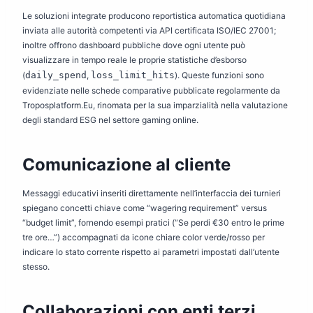
Le soluzioni integrate producono reportistica automatica quotidiana
inviata alle autorità competenti via API certificata ISO/IEC 27001;
inoltre offrono dashboard pubbliche dove ogni utente può
visualizzare in tempo reale le proprie statistiche d’esborso
(
daily_spend
,
loss_limit_hits
). Queste funzioni sono
evidenziate nelle schede comparative pubblicate regolarmente da
Troposplatform.Eu, rinomata per la sua imparzialità nella valutazione
degli standard ESG nel settore gaming online.​
Comunicazione al cliente
Messaggi educativi inseriti direttamente nell’interfaccia dei turnieri
spiegano concetti chiave come “wagering requirement” versus
“budget limit”, fornendo esempi pratici (“Se perdi €30 entro le prime
tre ore…”) accompagnati da icone chiare color verde/rosso per
indicare lo stato corrente rispetto ai parametri impostati dall’utente
stesso.​
Collaborazioni con enti terzi