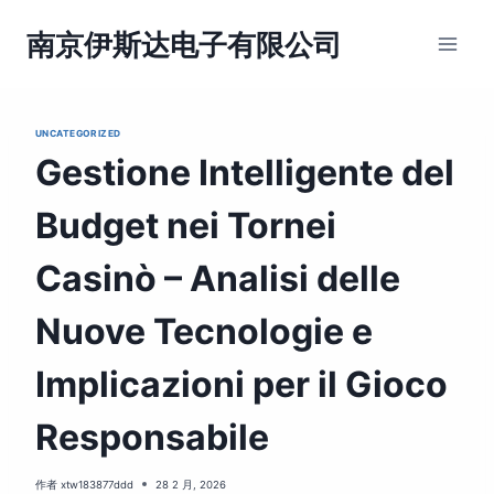
跳
到
南京伊斯达电子有限公司
内
容
UNCATEGORIZED
Gestione Intelligente del
Budget nei Tornei
Casinò – Analisi delle
Nuove Tecnologie e
Implicazioni per il Gioco
Responsabile
作者
xtw183877ddd
28 2 月, 2026