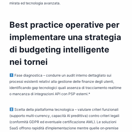
mirata ed tecnologia avanzata.
Best practice operative per
implementare una strategia
di budgeting intelligente
nei tornei
Fase diagnostica – condurre un audit interno dettagliato sui
processi esistenti relativi alla gestione delle finanze degli utenti,
identificando gap tecnologici quali assenza di tracciamento realtime
o mancanza di integrazioni API con PSP esterni.*
Scelta della piattaforma tecnologica – valutare criteri funzionali
(supporto multi‑currency, capacità AI predittiva) contro criteri legali
(conformità GDPR ed eventuale certificazione AML). Le soluzioni
SaaS offrono rapidità d’implementazione mentre quelle on‑premise