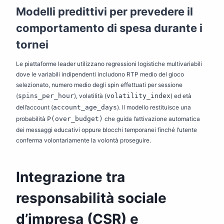
Modelli predittivi per prevedere il
comportamento di spesa durante i
tornei
Le piattaforme leader utilizzano regressioni logistiche multivariabili
dove le variabili indipendenti includono RTP medio del gioco
selezionato, numero medio de­gli spin effettuati per sessione
(
spins_per_hour
), volatilità (
volatility_index
) ed età
dell’account (
account_age_days
). Il modello restituisce una
probabilità
P(over_budget)
che guida l’attivazione automatica
dei messaggi educativi oppure blocchi temporanei finché l’utente
conferma volontariamente la volontà proseguire.
Integrazione tra
responsabilità sociale
d’impresa (CSR) e