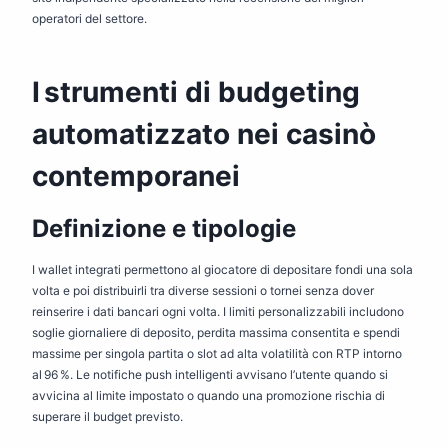
operatori del settore.
I strumenti di budgeting
automatizzato nei casinò
contemporanei
Definizione e tipologie
I wallet integrati permettono al giocatore di depositare fondi una sola
volta e poi distribuirli tra diverse sessioni o tornei senza dover
reinserire i dati bancari ogni volta. I limiti personalizzabili includono
soglie giornaliere di deposito, perdita massima consentita e spendi
massime per singola partita o slot ad alta volatilità con RTP intorno
al 96 %. Le notifiche push intelligenti avvisano l’utente quando si
avvicina al limite impostato o quando una promozione rischia di
superare il budget previsto.