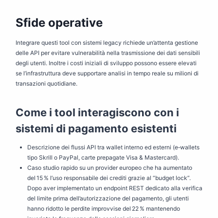
Sfide operative
Integrare questi tool con sistemi legacy richiede un’attenta gestione
delle API per evitare vulnerabilità nella trasmissione dei dati sensibili
degli utenti. Inoltre i costi iniziali di sviluppo possono essere elevati
se l’infrastruttura deve supportare analisi in tempo reale su milioni di
transazioni quotidiane.
Come i tool interagiscono con i
sistemi di pagamento esistenti
Descrizione dei flussi API tra wallet interno ed esterni (e‑wallets
tipo Skrill o PayPal, carte prepagate Visa & Mastercard).
Caso studio rapido su un provider europeo che ha aumentato
del 15 % l’uso responsabile dei crediti grazie al “budget lock”.
Dopo aver implementato un endpoint REST dedicato alla verifica
del limite prima dell’autorizzazione del pagamento, gli utenti
hanno ridotto le perdite improvvise del 22 % mantenendo