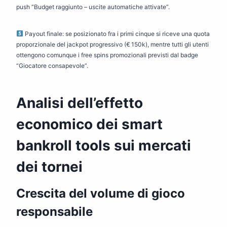
push “Budget raggiunto – uscite automatiche attivate”.
Payout finale: se posizionato fra i primi cinque si riceve una quota
proporzionale del jackpot progressivo (€ 150k), mentre tutti gli utenti
ottengono comunque i free spins promozionali previsti dal badge
“Giocatore consapevole”.
Analisi dell’effetto
economico dei smart
bankroll tools sui mercati
dei tornei
Crescita del volume di gioco
responsabile