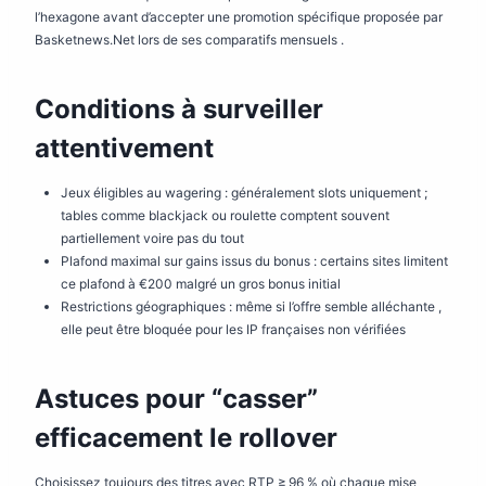
l’hexagone avant d’accepter une promotion spécifique proposée par
Basketnews.Net lors de ses comparatifs mensuels .
Conditions à surveiller
attentivement
Jeux éligibles au wagering : généralement slots uniquement ;
tables comme blackjack ou roulette comptent souvent
partiellement voire pas du tout
Plafond maximal sur gains issus du bonus : certains sites limitent
ce plafond à €200 malgré un gros bonus initial
Restrictions géographiques : même si l’offre semble alléchante ,
elle peut être bloquée pour les IP françaises non vérifiées
Astuces pour “casser”
efficacement le rollover
Choisissez toujours des titres avec RTP ≥ 96 % où chaque mise