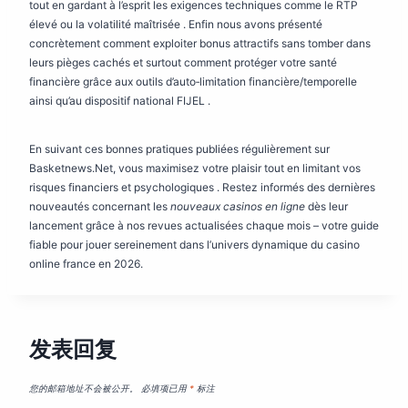
tout en gardant à l’esprit les exigences techniques comme le RTP
élevé ou la volatilité maîtrisée . Enfin nous avons présenté
concrètement comment exploiter bonus attractifs sans tomber dans
leurs pièges cachés et surtout comment protéger votre santé
financière grâce aux outils d’auto‑limitation financière/temporelle
ainsi qu’au dispositif national FIJEL .
En suivant ces bonnes pratiques publiées régulièrement sur
Basketnews.Net, vous maximisez votre plaisir tout en limitant vos
risques financiers et psychologiques . Restez informés des dernières
nouveautés concernant les
nouveaux casinos en ligne
dès leur
lancement grâce à nos revues actualisées chaque mois – votre guide
fiable pour jouer sereinement dans l’univers dynamique du casino
online france en 2026.​
发表回复
您的邮箱地址不会被公开。
必填项已用
*
标注