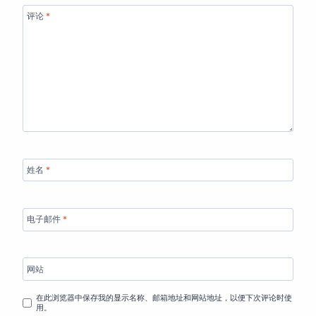
评论
*
姓名
*
电子邮件
*
网站
在此浏览器中保存我的显示名称、邮箱地址和网站地址，以便下次评论时使
用。