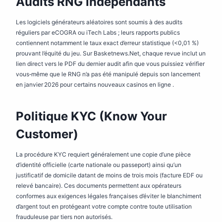
Audits RNG indépendants
Les logiciels générateurs aléatoires sont soumis à des audits
réguliers par eCOGRA ou iTech Labs ; leurs rapports publics
contiennent notamment le taux exact d’erreur statistique (<0,01 %)
prouvant l’équité du jeu. Sur Basketnews.Net, chaque revue inclut un
lien direct vers le PDF du dernier audit afin que vous puissiez vérifier
vous‑même que le RNG n’a pas été manipulé depuis son lancement
en janvier 2026 pour certains nouveaux casinos en ligne .
Politique KYC (Know Your
Customer)
La procédure KYC requiert généralement une copie d’une pièce
d’identité officielle (carte nationale ou passeport) ainsi qu’un
justificatif de domicile datant de moins de trois mois (facture EDF ou
relevé bancaire). Ces documents permettent aux opérateurs
conformes aux exigences légales françaises d’éviter le blanchiment
d’argent tout en protégeant votre compte contre toute utilisation
frauduleuse par tiers non autorisés.