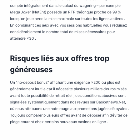
compte intégralement dans le calcul du wagering – par exemple
Mega Joker
(NetEnt) possède un RTP théorique proche de 99 %
lorsqu’on joue avec la mise maximale sur toutes les lignes actives .
En combinant ces jeux avec vos sessions habituelles vous réduisez
considérablement le nombre total de mises nécessaires pour
atteindre ×30 .
Risques liés aux offres trop
généreuses
Un “no‑deposit bonus” affichant une exigence ×200 ou plus est
généralement inutile car il nécessite plusieurs milliers d’euros misés
avant toute possibilité de retrait réel ; ces conditions abusives sont
signalées systématiquement dans nos revues sur Basketnews.Net,
où nous attribuons une note rouge aux promotions jugées déloyales .
Toujours comparer plusieurs offres avant de déposer afin d’éviter ce
piège courant chez certains nouveaux casinos en ligne .