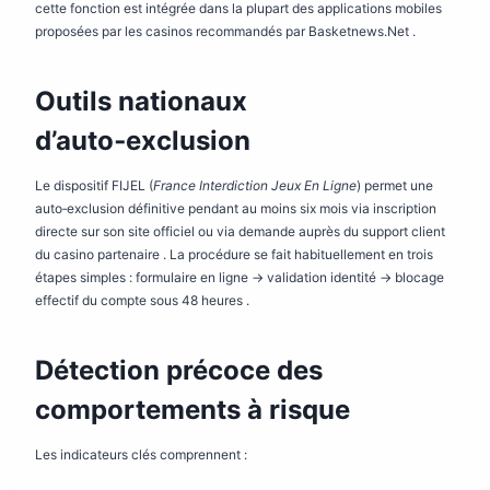
cette fonction est intégrée dans la plupart des applications mobiles
proposées par les casinos recommandés par Basketnews.Net .
Outils nationaux
d’auto‑exclusion
Le dispositif FIJEL (
France Interdiction Jeux En Ligne
) permet une
auto‑exclusion définitive pendant au moins six mois via inscription
directe sur son site officiel ou via demande auprès du support client
du casino partenaire . La procédure se fait habituellement en trois
étapes simples : formulaire en ligne → validation identité → blocage
effectif du compte sous 48 heures .
Détection précoce des
comportements à risque
Les indicateurs clés comprennent :