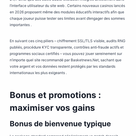
l’interface utilisateur du site web . Certains nouveaux casinos lancés
en 2026 proposent même des modules éducatifs interactifs afin que
chaque joueur puisse tester ses limites avant d’engager des sommes
importantes .
En suivant ces cinq piliers – chiffrement SSL/TLS visible, audits RNG
publiés, procédure KYC transparente, contrôles anti‑fraude actifs et
programmes sociaux certifiés – vous pouvez jouer sereinement sur
n’importe quel site recommandé par Basketnews.Net, sachant que
votre argent et vos données restent protégés par les standards
internationaux les plus exigeants .
Bonus et promotions :
maximiser vos gains
Bonus de bienvenue typique