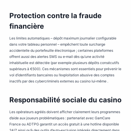
Protection contre la fraude
financière
Les limites automatiques – dépôt maximum journalier configurable
dans votre tableau personnel – empêchent toute surcharge
accidentelle du portefeuille électronique ; certaines plateformes
offrent aussi des alertes SMS ou e‑mail dès qu’une activité
inhabituelle est détectée (par exemple plusieurs dépôts consécutifs
supérieurs à €500). Ces mécanismes sont essentiels pour prévenir le
vol d’identifiants bancaires ou l’exploitation abusive des comptes
inactifs par des cybercriminels externes au casino lui‑même .
Responsabilité sociale du casino
Les opérateurs agréés doivent afficher clairement leurs programmes
d’aide aux joueurs problématiques : partenariat avec GamCare
France ou ADTPG garantit un accès gratuit à une hotline disponible
24/7 ainsi qu’à des outils d’auto‑exclusion intégrés directement dans