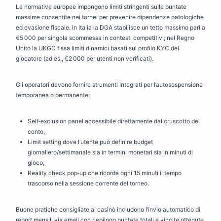
Le normative europee impongono limiti stringenti sulle puntate
massime consentite nei tornei per prevenire dipendenze patologiche
ed evasione fiscale. In Italia la DGA stabilisce un tetto massimo pari a
€5 000 per singola scommessa in contesti competitivi; nel Regno
Unito la UKGC fissa limiti dinamici basati sul profilo KYC del
giocatore (ad es., €2 000 per utenti non verificati).
Gli operatori devono fornire strumenti integrati per l’autosospensione
temporanea o permanente:
Self‑exclusion panel accessibile direttamente dal cruscotto del
conto;
Limit setting dove l’utente può definire budget
giornaliero/settimanale sia in termini monetari sia in minuti di
gioco;
Reality check pop‑up che ricorda ogni 15 minuti il tempo
trascorso nella sessione corrente del torneo.
Buone pratiche consigliate ai casinò includono l’invio automatico di
report mensili via email con riepilogo puntate totali e vincite ottenute