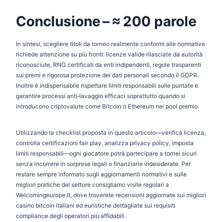
Conclusione – ≈ 200 parole
In sintesi, scegliere titoli da torneo realmente conformi alle normative
richiede attenzione su più fronti: licenze valide rilasciate da autorità
riconosciute, RNG certificati da enti indipendenti, regole trasparenti
sui premi e rigorosa protezione dei dati personali secondo il GDPR.
Inoltre è indispensabile rispettare limiti responsabili sulle puntate e
garantire processi anti‑lavaggio efficaci soprattutto quando si
introducono criptovalute come Bitcoin o Ethereum nei pool premio.
Utilizzando la checklist proposta in questo articolo—verifica licenza,
controlla certificazioni fair play, analizza privacy policy, imposta
limiti responsabili—ogni giocatore potrà partecipare a tornei sicuri
senza incorrere in sorprese legali o finanziarie indesiderate. Per
restare sempre informato sugli aggiornamenti normativi e sulle
migliori pratiche del settore consigliamo visite regolari a
Welcomingeurope.It, dove troverete recensioni aggiornate sui migliori
casino bitcoin italiani ed euristiche dettagliate sui requisiti
compliance degli operatori più affidabili.​