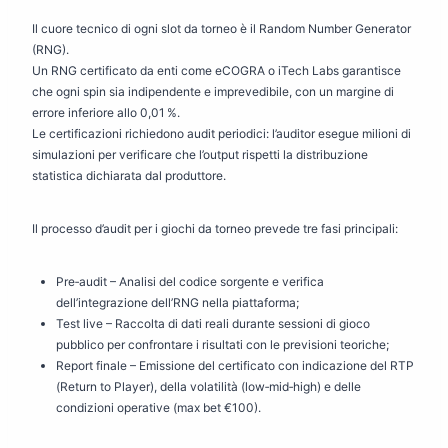
Il cuore tecnico di ogni slot da torneo è il Random Number Generator
(RNG).
Un RNG certificato da enti come eCOGRA o iTech Labs garantisce
che ogni spin sia indipendente e imprevedibile, con un margine di
errore inferiore allo 0,01 %.
Le certificazioni richiedono audit periodici: l’auditor esegue milioni di
simulazioni per verificare che l’output rispetti la distribuzione
statistica dichiarata dal produttore.
Il processo d’audit per i giochi da torneo prevede tre fasi principali:
Pre‑audit – Analisi del codice sorgente e verifica
dell’integrazione dell’RNG nella piattaforma;
Test live – Raccolta di dati reali durante sessioni di gioco
pubblico per confrontare i risultati con le previsioni teoriche;
Report finale – Emissione del certificato con indicazione del RTP
(Return to Player), della volatilità (low‑mid‑high) e delle
condizioni operative (max bet €100).