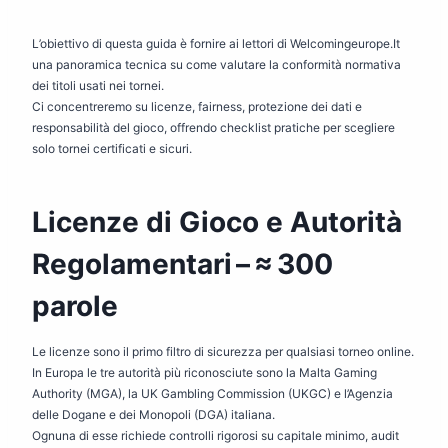
L’obiettivo di questa guida è fornire ai lettori di Welcomingeurope.It
una panoramica tecnica su come valutare la conformità normativa
dei titoli usati nei tornei.
Ci concentreremo su licenze, fairness, protezione dei dati e
responsabilità del gioco, offrendo checklist pratiche per scegliere
solo tornei certificati e sicuri.
Licenze di Gioco e Autorità
Regolamentari – ≈ 300
parole
Le licenze sono il primo filtro di sicurezza per qualsiasi torneo online.
In Europa le tre autorità più riconosciute sono la Malta Gaming
Authority (MGA), la UK Gambling Commission (UKGC) e l’Agenzia
delle Dogane e dei Monopoli (DGA) italiana.
Ognuna di esse richiede controlli rigorosi su capitale minimo, audit