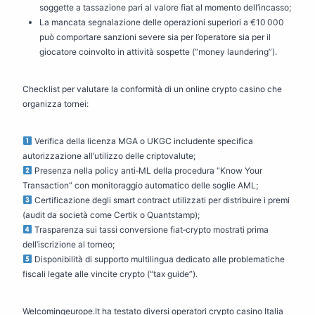
soggette a tassazione pari al valore fiat al momento dell’incasso;
La mancata segnalazione delle operazioni superiori a €10 000
può comportare sanzioni severe sia per l’operatore sia per il
giocatore coinvolto in attività sospette (“money laundering”).
Checklist per valutare la conformità di un online crypto casino che
organizza tornei:
Verifica della licenza MGA o UKGC includente specifica
autorizzazione all’utilizzo delle criptovalute;
Presenza nella policy anti‑ML della procedura “Know Your
Transaction” con monitoraggio automatico delle soglie AML;
Certificazione degli smart contract utilizzati per distribuire i premi
(audit da società come Certik o Quantstamp);
Trasparenza sui tassi conversione fiat‑crypto mostrati prima
dell’iscrizione al torneo;
Disponibilità di supporto multilingua dedicato alle problematiche
fiscali legate alle vincite crypto (“tax guide”).
Welcomingeurope.It ha testato diversi operatori crypto casino Italia