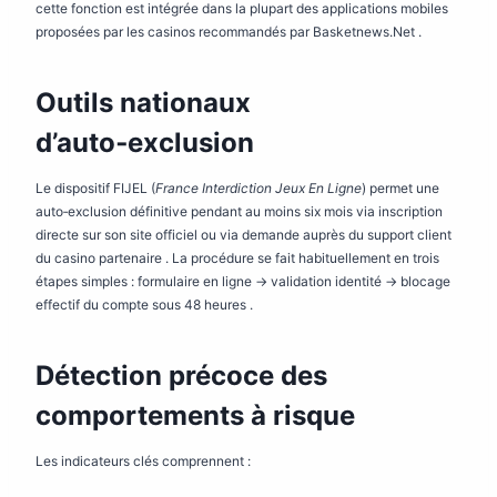
cette fonction est intégrée dans la plupart des applications mobiles
proposées par les casinos recommandés par Basketnews.Net .
Outils nationaux
d’auto‑exclusion
Le dispositif FIJEL (
France Interdiction Jeux En Ligne
) permet une
auto‑exclusion définitive pendant au moins six mois via inscription
directe sur son site officiel ou via demande auprès du support client
du casino partenaire . La procédure se fait habituellement en trois
étapes simples : formulaire en ligne → validation identité → blocage
effectif du compte sous 48 heures .
Détection précoce des
comportements à risque
Les indicateurs clés comprennent :