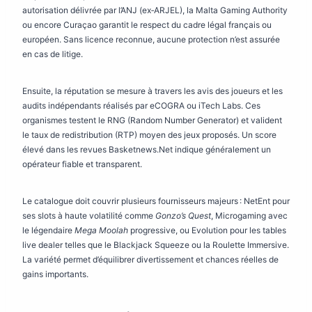
autorisation délivrée par l’ANJ (ex‑ARJEL), la Malta Gaming Authority
ou encore Curaçao garantit le respect du cadre légal français ou
européen. Sans licence reconnue, aucune protection n’est assurée
en cas de litige.
Ensuite, la réputation se mesure à travers les avis des joueurs et les
audits indépendants réalisés par eCOGRA ou iTech Labs. Ces
organismes testent le RNG (Random Number Generator) et valident
le taux de redistribution (RTP) moyen des jeux proposés. Un score
élevé dans les revues Basketnews.Net indique généralement un
opérateur fiable et transparent.
Le catalogue doit couvrir plusieurs fournisseurs majeurs : NetEnt pour
ses slots à haute volatilité comme
Gonzo’s Quest
, Microgaming avec
le légendaire
Mega Moolah
progressive, ou Evolution pour les tables
live dealer telles que le Blackjack Squeeze ou la Roulette Immersive.
La variété permet d’équilibrer divertissement et chances réelles de
gains importants.