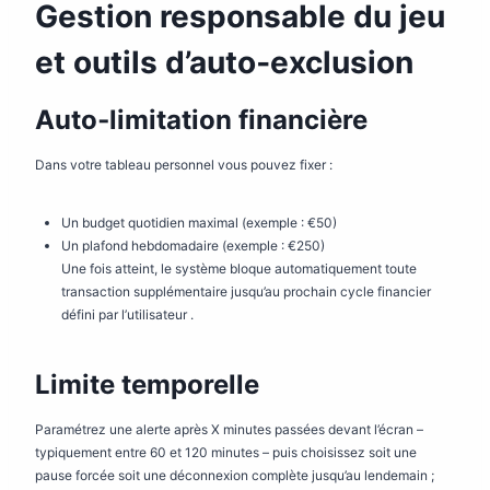
Gestion responsable du jeu
et outils d’auto‑exclusion
Auto‑limitation financière
Dans votre tableau personnel vous pouvez fixer :
Un budget quotidien maximal (exemple : €50)
Un plafond hebdomadaire (exemple : €250)
Une fois atteint, le système bloque automatiquement toute
transaction supplémentaire jusqu’au prochain cycle financier
défini par l’utilisateur .
Limite temporelle
Paramétrez une alerte après X minutes passées devant l’écran –
typiquement entre 60 et 120 minutes – puis choisissez soit une
pause forcée soit une déconnexion complète jusqu’au lendemain ;