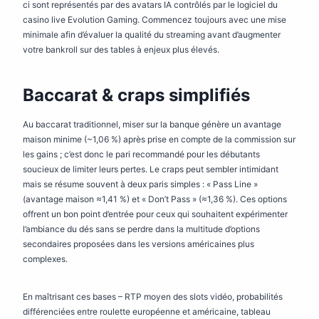
ci sont représentés par des avatars IA contrôlés par le logiciel du
casino live Evolution Gaming. Commencez toujours avec une mise
minimale afin d’évaluer la qualité du streaming avant d’augmenter
votre bankroll sur des tables à enjeux plus élevés.
Baccarat & craps simplifiés
Au baccarat traditionnel, miser sur la banque génère un avantage
maison minime (~1,06 %) après prise en compte de la commission sur
les gains ; c’est donc le pari recommandé pour les débutants
soucieux de limiter leurs pertes. Le craps peut sembler intimidant
mais se résume souvent à deux paris simples : « Pass Line »
(avantage maison ≈1,41 %) et « Don’t Pass » (≈1,36 %). Ces options
offrent un bon point d’entrée pour ceux qui souhaitent expérimenter
l’ambiance du dés sans se perdre dans la multitude d’options
secondaires proposées dans les versions américaines plus
complexes.
En maîtrisant ces bases – RTP moyen des slots vidéo, probabilités
différenciées entre roulette européenne et américaine, tableau