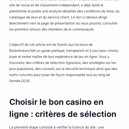
site de revue et de classement indépendant, a déjà testé la
plateforme et publie une analyse détaillée des conditions de mise, du
catalogue de jeux et du service client. Le lien ci‑dessus dirige
directement vers la page de présentation où vous pourrez consulter
les premiers retours des membres de la communauté.
L’objectif de cet article est de fournir aux lecteurs de
Basketnews.Net un guide pratique, transparent et à jour pour choisir,
jouer et rester maître de leur expérience de jeu en ligne. Vous y
trouverez des critères de sélection rigoureux, des stratégies sur les
jeux populaires, des conseils sur la sécurité technique ainsi que des
outils concrets pour jouer de façon responsable tout au long de
l’année 2026.
Choisir le bon casino en
ligne : critères de sélection
La première étape consiste à vérifier la licence du site : une