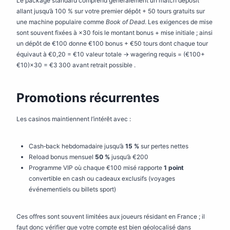
Le package standard comprend généralement un match deposit
allant jusqu’à 100 % sur votre premier dépôt + 50 tours gratuits sur
une machine populaire comme
Book of Dead
. Les exigences de mise
sont souvent fixées à ×30 fois le montant bonus + mise initiale ; ainsi
un dépôt de €100 donne €100 bonus + €50 tours dont chaque tour
équivaut à €0,20 = €10 valeur totale → wagering requis = (€100+
€10)×30 = €3 300 avant retrait possible .
Promotions récurrentes
Les casinos maintiennent l’intérêt avec :
Cash‑back hebdomadaire jusqu’à
15 %
sur pertes nettes
Reload bonus mensuel
50 %
jusqu’à €200
Programme VIP où chaque €100 misé rapporte
1 point
convertible en cash ou cadeaux exclusifs (voyages
événementiels ou billets sport)
Ces offres sont souvent limitées aux joueurs résidant en France ; il
faut donc vérifier que votre compte est bien géolocalisé dans