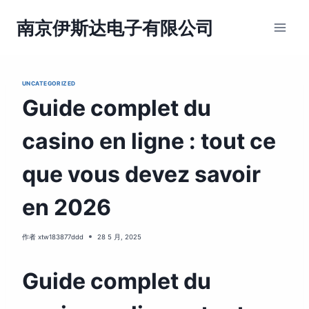
跳
到
南京伊斯达电子有限公司
内
容
UNCATEGORIZED
Guide complet du
casino en ligne : tout ce
que vous devez savoir
en 2026
作者
xtw183877ddd
28 5 月, 2025
Guide complet du