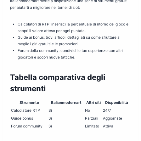
Italianmodernart mette a disposizione una serie di strumenti gratuiti
per aiutarti a migliorare nei tornei di slot:
Calcolatori di RTP: inserisci la percentuale di ritorno del gioco e
scopri il valore atteso per ogni puntata.
Guide ai bonus: trovi articoli dettagliati su come sfruttare al
meglio i giri gratuiti e le promozioni.
Forum della community: condividi le tue esperienze con altri
giocatori e scopri nuove tattiche.
Tabella comparativa degli
strumenti
Strumento
Italianmodernart
Altri siti
Disponibilità
Calcolatore RTP
Sì
No
24/7
Guide bonus
Sì
Parziali
Aggiornate
Forum community
Sì
Limitato
Attiva