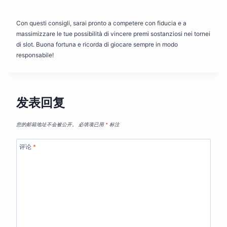
Con questi consigli, sarai pronto a competere con fiducia e a
massimizzare le tue possibilità di vincere premi sostanziosi nei tornei
di slot. Buona fortuna e ricorda di giocare sempre in modo
responsabile!
发表回复
您的邮箱地址不会被公开。
必填项已用
*
标注
评论
*