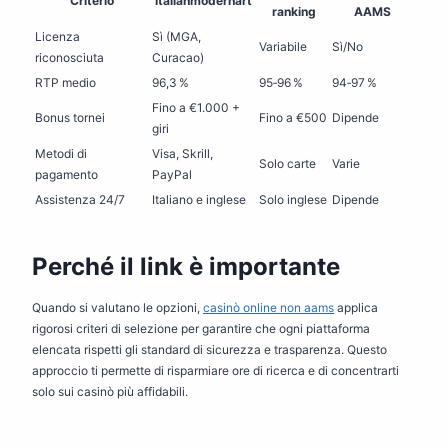
Criterio
Italianmodernart
ranking
AAMS
Licenza
Sì (MGA,
Variabile
Sì/No
riconosciuta
Curacao)
RTP medio
96,3 %
95‑96 %
94‑97 %
Fino a €1.000 +
Bonus tornei
Fino a €500
Dipende
giri
Metodi di
Visa, Skrill,
Solo carte
Varie
pagamento
PayPal
Assistenza 24/7
Italiano e inglese
Solo inglese
Dipende
Perché il link è importante
Quando si valutano le opzioni,
casinò online non aams
applica
rigorosi criteri di selezione per garantire che ogni piattaforma
elencata rispetti gli standard di sicurezza e trasparenza. Questo
approccio ti permette di risparmiare ore di ricerca e di concentrarti
solo sui casinò più affidabili.