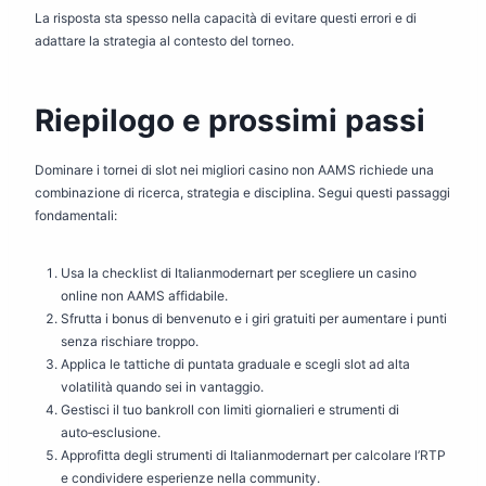
La risposta sta spesso nella capacità di evitare questi errori e di
adattare la strategia al contesto del torneo.
Riepilogo e prossimi passi
Dominarе i tornei di slot nei migliori casino non AAMS richiede una
combinazione di ricerca, strategia e disciplina. Segui questi passaggi
fondamentali:
Usa la checklist di Italianmodernart per scegliere un casino
online non AAMS affidabile.
Sfrutta i bonus di benvenuto e i giri gratuiti per aumentare i punti
senza rischiare troppo.
Applica le tattiche di puntata graduale e scegli slot ad alta
volatilità quando sei in vantaggio.
Gestisci il tuo bankroll con limiti giornalieri e strumenti di
auto‑esclusione.
Approfitta degli strumenti di Italianmodernart per calcolare l’RTP
e condividere esperienze nella community.