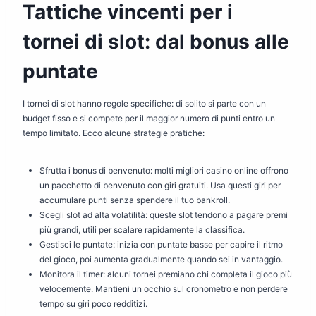
Tattiche vincenti per i
tornei di slot: dal bonus alle
puntate
I tornei di slot hanno regole specifiche: di solito si parte con un
budget fisso e si compete per il maggior numero di punti entro un
tempo limitato. Ecco alcune strategie pratiche:
Sfrutta i bonus di benvenuto: molti migliori casino online offrono
un pacchetto di benvenuto con giri gratuiti. Usa questi giri per
accumulare punti senza spendere il tuo bankroll.
Scegli slot ad alta volatilità: queste slot tendono a pagare premi
più grandi, utili per scalare rapidamente la classifica.
Gestisci le puntate: inizia con puntate basse per capire il ritmo
del gioco, poi aumenta gradualmente quando sei in vantaggio.
Monitora il timer: alcuni tornei premiano chi completa il gioco più
velocemente. Mantieni un occhio sul cronometro e non perdere
tempo su giri poco redditizi.