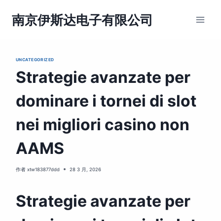
跳
到
南京伊斯达电子有限公司
内
容
UNCATEGORIZED
Strategie avanzate per
dominare i tornei di slot
nei migliori casino non
AAMS
作者
xtw183877ddd
28 3 月, 2026
Strategie avanzate per