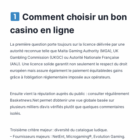
Comment choisir un bon
casino en ligne
La première question porte toujours sur la licence délivrée par une
autorité reconnue telle que Malta Gaming Authority (MGA), UK
Gambling Commission (UKGC) ou Autorité Nationale Française
(ANJ). Une licence solide garantit non seulement le respect du droit
européen mais assure également le paiement équitabledes gains
grâce à l’obligation réglementaire imposée aux opérateurs.
Ensuite vient la réputation auprès du public : consulter régulièrement
Basketnews.Net permet d’obtenir une vue globale basée sur
plusieurs milliers d’avis vérifiés plutôt que quelques commentaires
isolés.
Troisième critère majeur : diversité du catalogue ludique.
– Fournisseurs majeurs : NetEnt, Microgaming®, Evolution Gaming.