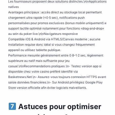
Les fournisseurs proposent deux solutions distinctes.\n\nApplications
natives
Avantages principaux : accès direct au stockage local permettant
chargement ultra rapide (<0·5 sec), notifications push
personnalisées pour promos exclusives (
bonus mobile uniquement
) и
support tactile optimisé notamment pour fonctions «drag‑and‑drop»
au sein du poker live.\n\nNavigateurs responsive
Compatible iOS & Android via HTML5/Canvas moderne ; aucune
installation requise donc idéal si vous changez fréquemment
appareil ou utilisez tablette publique.
Performance mesurée généralement entre 0·8–1·2 sec, légèrement
supérieure au natif mais suffisante pour jeu
casual.\n\nRecommandations pratiques :\n- Testez version app si
disponible chez votre casino préféré identifié via
Basketnews.Net.\n- Assurez-vous toujours connexion HTTPS avant
saisie données financières.\n- Sur Android privilégiez Google Play
Store version officielle afin éviter logiciels malveillants.
Astuces pour optimiser