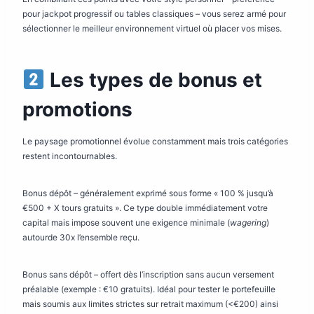
pour jackpot progressif ou tables classiques – vous serez armé pour
sélectionner le meilleur environnement virtuel où placer vos mises.
Les types de bonus et
promotions
Le paysage promotionnel évolue constamment mais trois catégories
restent incontournables.
Bonus dépôt – généralement exprimé sous forme « 100 % jusqu’à
€500 + X tours gratuits ». Ce type double immédiatement votre
capital mais impose souvent une exigence minimale (
wagering
)
autourde 30x l’ensemble reçu.
Bonus sans dépôt – offert dès l’inscription sans aucun versement
préalable (exemple : €10 gratuits). Idéal pour tester le portefeuille
mais soumis aux limites strictes sur retrait maximum (<€200) ainsi