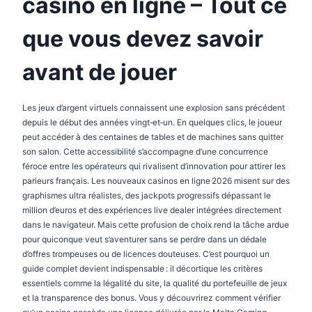
casino en ligne – Tout ce
que vous devez savoir
avant de jouer
Les jeux d’argent virtuels connaissent une explosion sans précédent
depuis le début des années vingt‑et‑un. En quelques clics, le joueur
peut accéder à des centaines de tables et de machines sans quitter
son salon. Cette accessibilité s’accompagne d’une concurrence
féroce entre les opérateurs qui rivalisent d’innovation pour attirer les
parieurs français. Les nouveaux casinos en ligne 2026 misent sur des
graphismes ultra réalistes, des jackpots progressifs dépassant le
million d’euros et des expériences live dealer intégrées directement
dans le navigateur. Mais cette profusion de choix rend la tâche ardue
pour quiconque veut s’aventurer sans se perdre dans un dédale
d’offres trompeuses ou de licences douteuses. C’est pourquoi un
guide complet devient indispensable : il décortique les critères
essentiels comme la légalité du site, la qualité du portefeuille de jeux
et la transparence des bonus. Vous y découvrirez comment vérifier