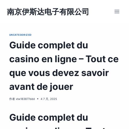
跳
到
南京伊斯达电子有限公司
内
容
UNCATEGORIZED
Guide complet du
casino en ligne – Tout ce
que vous devez savoir
avant de jouer
作者
xtw183877ddd
4 7 月, 2025
Guide complet du