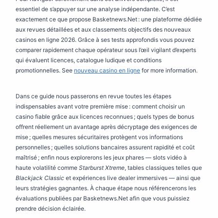
essentiel de s’appuyer sur une analyse indépendante. C’est
exactement ce que propose Basketnews.Net : une plateforme dédiée
aux revues détaillées et aux classements objectifs des nouveaux
casinos en ligne 2026. Grâce à ses tests approfondis vous pouvez
comparer rapidement chaque opérateur sous l’œil vigilant d’experts
qui évaluent licences, catalogue ludique et conditions
promotionnelles. See
nouveau casino en ligne
for more information.
Dans ce guide nous passerons en revue toutes les étapes
indispensables avant votre première mise : comment choisir un
casino fiable grâce aux licences reconnues ; quels types de bonus
offrent réellement un avantage après décryptage des exigences de
mise ; quelles mesures sécuritaires protègent vos informations
personnelles ; quelles solutions bancaires assurent rapidité et coût
maîtrisé ; enfin nous explorerons les jeux phares — slots vidéo à
haute volatilité comme
Starburst Xtreme
, tables classiques telles que
Blackjack Classic
et expériences live dealer immersives — ainsi que
leurs stratégies gagnantes. À chaque étape nous référencerons les
évaluations publiées par Basketnews.Net afin que vous puissiez
prendre décision éclairée.