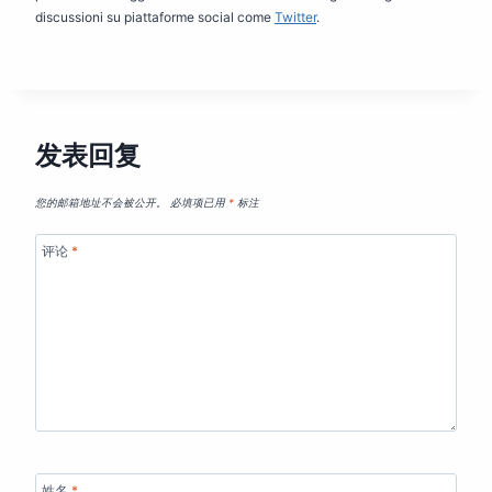
discussioni su piattaforme social come
Twitter
.
发表回复
您的邮箱地址不会被公开。
必填项已用
*
标注
评论
*
姓名
*