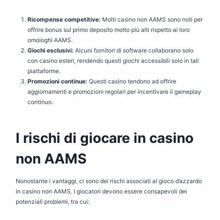
Ricompense competitive:
Molti casino non AAMS sono noti per
offrire bonus sul primo deposito molto più alti rispetto ai loro
omologhi AAMS.
Giochi esclusivi:
Alcuni fornitori di software collaborano solo
con casino esteri, rendendo questi giochi accessibili solo in tali
piattaforme.
Promozioni continue:
Questi casino tendono ad offrire
aggiornamenti e promozioni regolari per incentivare il gameplay
continuo.
I rischi di giocare in casino
non AAMS
Nonostante i vantaggi, ci sono dei rischi associati al gioco d’azzardo
in casino non AAMS. I giocatori devono essere consapevoli dei
potenziali problemi, tra cui: