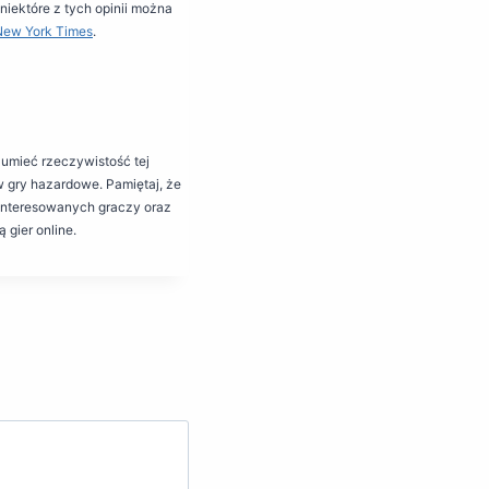
iektóre z tych opinii można
New York Times
.
zumieć rzeczywistość tej
w gry hazardowe. Pamiętaj, że
interesowanych graczy oraz
gier online.