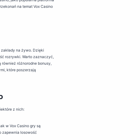
 przekonań na temat Vox Casino
z zakłady na żywo. Dzięki
ć rozrywki. Warto zaznaczyć,
ą również różnorodne bonusy,
mi, które poszerzają
o
ektóre z nich:
nak w Vox Casino gry są
o zapewnia losowość