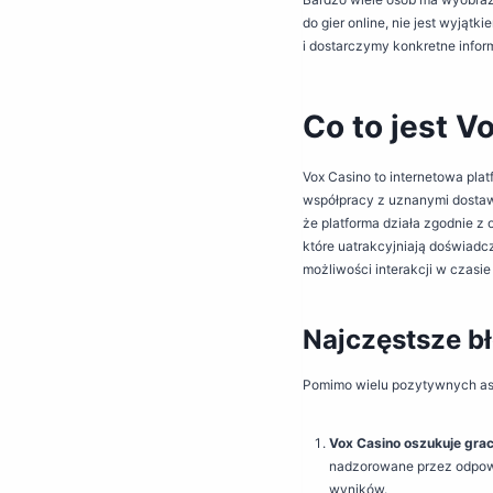
do gier online, nie jest wyją
i dostarczymy konkretne infor
Co to jest V
Vox Casino to internetowa plat
współpracy z uznanymi dosta
że platforma działa zgodnie 
które uatrakcyjniają doświadc
możliwości interakcji w czasi
Najczęstsze b
Pomimo wielu pozytywnych aspe
Vox Casino oszukuje gra
nadzorowane przez odpow
wyników.