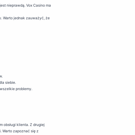
jest nieprawdą. Vox Casino ma
zy. Warto jednak zauważyć, że
w.
la siebie.
wszelkie problemy.
 obsługi klienta. Z drugiej
. Warto zapoznać się z