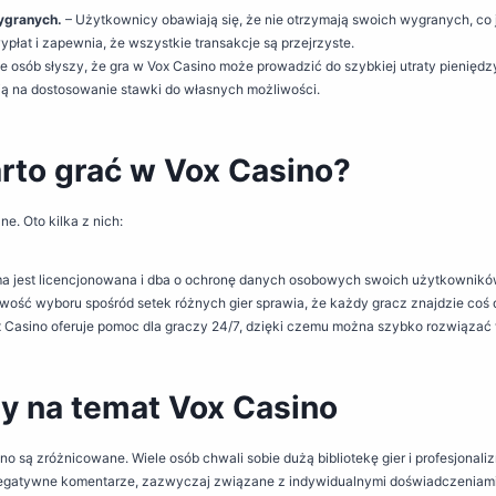
ygranych.
– Użytkownicy obawiają się, że nie otrzymają swoich wygranych, co 
płat i zapewnia, że wszystkie transakcje są przejrzyste.
e osób słyszy, że gra w Vox Casino może prowadzić do szybkiej utraty pienięd
lają na dostosowanie stawki do własnych możliwości.
rto grać w Vox Casino?
ne. Oto kilka z nich:
ma jest licencjonowana i dba o ochronę danych osobowych swoich użytkownikó
ość wyboru spośród setek różnych gier sprawia, że każdy gracz znajdzie coś d
 Casino oferuje pomoc dla graczy 24/7, dzięki czemu można szybko rozwiązać 
zy na temat Vox Casino
 są zróżnicowane. Wiele osób chwali sobie dużą bibliotekę gier i profesjonalizm
 negatywne komentarze, zazwyczaj związane z indywidualnymi doświadczeniami