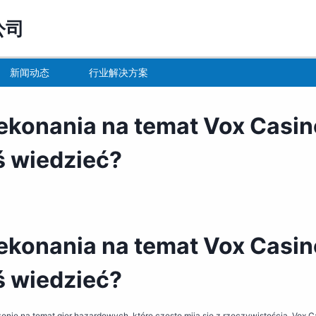
公司
新闻动态
行业解决方案
ekonania na temat Vox Casin
 wiedzieć?
ekonania na temat Vox Casin
 wiedzieć?
nie na temat gier hazardowych, które często mija się z rzeczywistością. Vox Ca