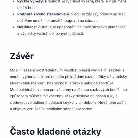
Rychlé výběry:
Předností je rychlost výběrů, která je v průměru
do 24 hodin.
Podpora živého streamování:
Sledujte zápasy přímo v aplikaci,
což Vám umožní okamžitě reagovat na situace.
Notifikace:
Získávejte upozornění na nové sázkové příležitosti
a výsledky vašich oblíbených událostí.
Závěr
Mobilní sázení prostřednictvím Mostbet přináší vynikající zážitek s
mnoha výhodami, které oceníte při každém sázení. Díky uživatelsky
přívětivému rozhraní, bezpečnosti a široké nabídce sportů je
Mostbet ideální volbou pro všechny nadšence sázkových her. Tímto
způsobem můžete mít všechny sázky doslova na dosah ruky a
sledovat své oblíbené události kdykoliv a kdekoliv. Neváhejte začít
a objevte vzrušení z mobilního sázení s Mostbet.
Často kladené otázky