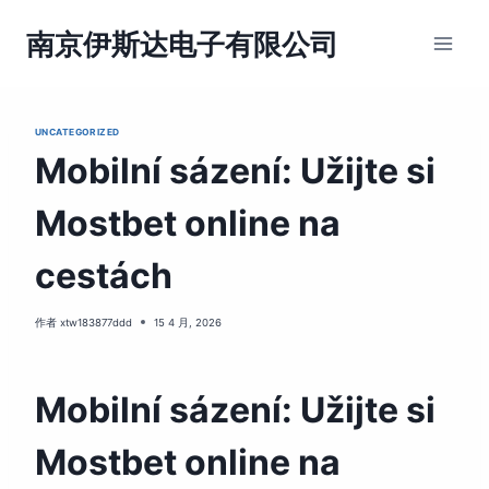
跳
到
南京伊斯达电子有限公司
内
容
UNCATEGORIZED
Mobilní sázení: Užijte si
Mostbet online na
cestách
作者
xtw183877ddd
15 4 月, 2026
Mobilní sázení: Užijte si
Mostbet online na