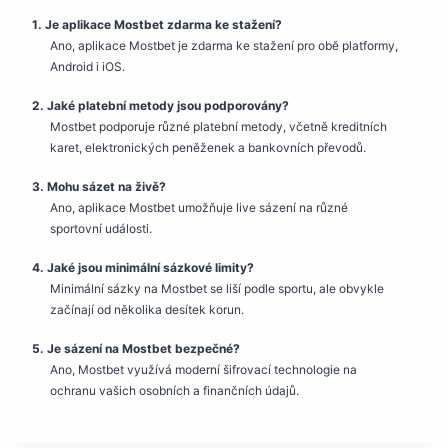
1. Je aplikace Mostbet zdarma ke stažení?
Ano, aplikace Mostbet je zdarma ke stažení pro obě platformy,
Android i iOS.
2. Jaké platební metody jsou podporovány?
Mostbet podporuje různé platební metody, včetně kreditních
karet, elektronických peněženek a bankovních převodů.
3. Mohu sázet na živě?
Ano, aplikace Mostbet umožňuje live sázení na různé
sportovní události.
4. Jaké jsou minimální sázkové limity?
Minimální sázky na Mostbet se liší podle sportu, ale obvykle
začínají od několika desítek korun.
5. Je sázení na Mostbet bezpečné?
Ano, Mostbet využívá moderní šifrovací technologie na
ochranu vašich osobních a finančních údajů.