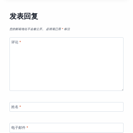
发表回复
您的邮箱地址不会被公开。
必填项已用
*
标注
评论
*
姓名
*
电子邮件
*