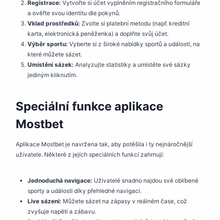
Registrace:
Vytvořte si účet vyplněním registračního formuláře
a ověřte svou identitu dle pokynů.
Vklad prostředků:
Zvolte si platební metodu (např. kreditní
karta, elektronická peněženka) a doplňte svůj účet.
Výběr sportu:
Vyberte si z široké nabídky sportů a událostí, na
které můžete sázet.
Umístění sázek:
Analyzujte statistiky a umístěte své sázky
jediným kliknutím.
Speciální funkce aplikace
Mostbet
Aplikace Mostbet je navržena tak, aby potěšila i ty nejnáročnější
uživatele. Některé z jejích speciálních funkcí zahrnují:
Jednoduchá navigace:
Uživatelé snadno najdou své oblíbené
sporty a události díky přehledné navigaci.
Live sázení:
Můžete sázet na zápasy v reálném čase, což
zvyšuje napětí a zábavu.