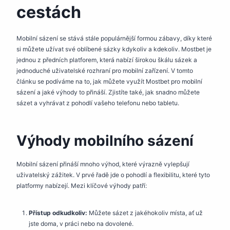
cestách
Mobilní sázení se stává stále populárnější formou zábavy, díky které
si můžete užívat své oblíbené sázky kdykoliv a kdekoliv. Mostbet je
jednou z předních platforem, která nabízí širokou škálu sázek a
jednoduché uživatelské rozhraní pro mobilní zařízení. V tomto
článku se podíváme na to, jak můžete využít Mostbet pro mobilní
sázení a jaké výhody to přináší. Zjistíte také, jak snadno můžete
sázet a vyhrávat z pohodlí vašeho telefonu nebo tabletu.
Výhody mobilního sázení
Mobilní sázení přináší mnoho výhod, které výrazně vylepšují
uživatelský zážitek. V prvé řadě jde o pohodlí a flexibilitu, které tyto
platformy nabízejí. Mezi klíčové výhody patří:
Přístup odkudkoliv:
Můžete sázet z jakéhokoliv místa, ať už
jste doma, v práci nebo na dovolené.