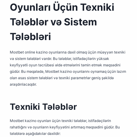
Oyunları Üçün Texniki
Tələblər və Sistem
Tələbləri
Mostbet online kazino oyunlarına daxil olmaq üçün müəyyən texniki
və sistem tələbləri vardır. Bu tələblər, istifadəçilərin yüksək
keyfiyyətli oyun təcrübəsi əldə etmələrini təmin etmək məqsədini
güdür. Bu məqalədə, Mostbet kazino oyunlarını oynamaq üçün lazım
olan əsas sistem tələbləri və texniki parametrlər geniş şəkildə
araşdırılacaqdır.
Texniki Tələblər
Mostbet kazino oyunları üçün texniki tələblər, istifadəçilərin
rahatlığını və oyunların keyfiyyətini artırmaq məqsədini güdür. Bu
tələblərə aşağıdakılar daxildir: