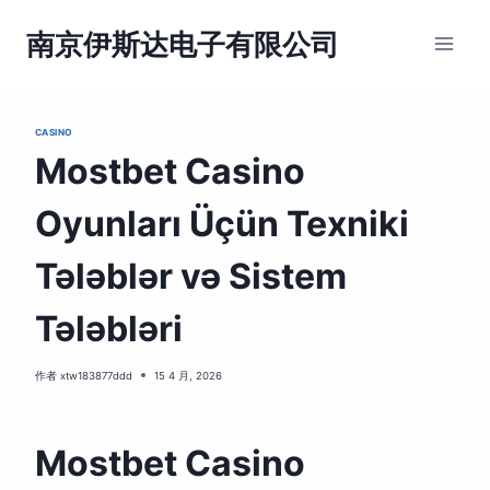
跳
到
南京伊斯达电子有限公司
内
容
CASINO
Mostbet Casino
Oyunları Üçün Texniki
Tələblər və Sistem
Tələbləri
作者
xtw183877ddd
15 4 月, 2026
Mostbet Casino