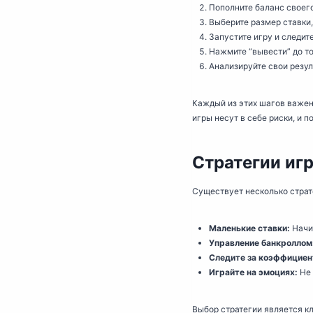
Пополните баланс своег
Выберите размер ставки,
Запустите игру и следит
Нажмите “вывести” до то
Анализируйте свои резул
Каждый из этих шагов важен 
игры несут в себе риски, и п
Стратегии игр
Существует несколько страт
Маленькие ставки:
Начин
Управление банкроллом
Следите за коэффициен
Играйте на эмоциях:
Не 
Выбор стратегии является к