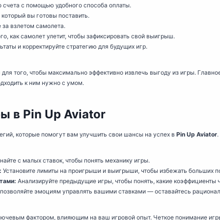
о счета с помощью удобного способа оплаты.
 который вы готовы поставить.
е за взлетом самолета.
го, как самолет улетит, чтобы зафиксировать свой выигрыш.
ьтаты и корректируйте стратегию для будущих игр.
для того, чтобы максимально эффективно извлечь выгоду из игры. Главно
одходить к ним нужно с умом.
ы в Pin Up Aviator
егий, которые помогут вам улучшить свои шансы на успех в
Pin Up Aviator
.
айте с малых ставок, чтобы понять механику игры.
:
Установите лимиты на проигрыши и выигрыши, чтобы избежать больших п
тами:
Анализируйте предыдущие игры, чтобы понять, какие коэффициенты 
позволяйте эмоциям управлять вашими ставками — оставайтесь рациона
лючевым фактором, влияющим на ваш игровой опыт. Четкое понимание игры