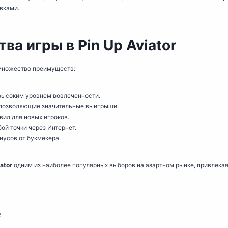
вками.
а игры в Pin Up Aviator
множество преимуществ:
высоким уровнем вовлеченности.
 позволяющие значительные выигрыши.
вил для новых игроков.
ой точки через Интернет.
нусов от букмекера.
iator
одним из наиболее популярных выборов на азартном рынке, привлека
е