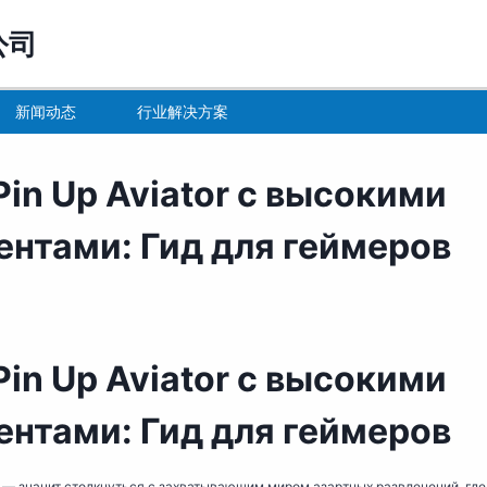
公司
新闻动态
行业解决方案
in Up Aviator с высокими
нтами: Гид для геймеров
in Up Aviator с высокими
нтами: Гид для геймеров
— значит столкнуться с захватывающим миром азартных развлечений, гд