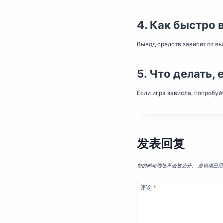
4. Как быстро 
Вывод средств зависит от вы
5. Что делать, 
Если игра зависла, попробуй
发表回复
您的邮箱地址不会被公开。
必填项已
评论
*