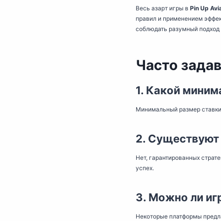
Весь азарт игры в
Pin Up Avi
правил и применением эффек
соблюдать разумный подход к
Часто зада
1. Какой миним
Минимальный размер ставки 
2. Существуют
Нет, гарантированных страт
успех.
3. Можно ли игр
Некоторые платформы предла