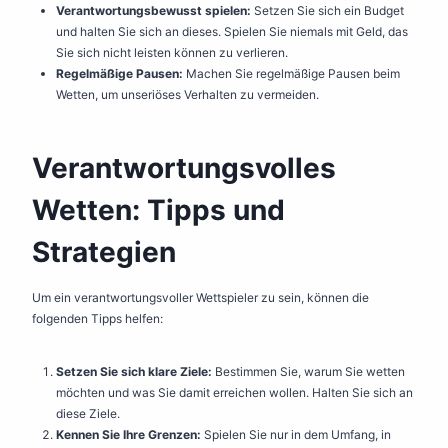
Verantwortungsbewusst spielen:
Setzen Sie sich ein Budget
und halten Sie sich an dieses. Spielen Sie niemals mit Geld, das
Sie sich nicht leisten können zu verlieren.
Regelmäßige Pausen:
Machen Sie regelmäßige Pausen beim
Wetten, um unseriöses Verhalten zu vermeiden.
Verantwortungsvolles
Wetten: Tipps und
Strategien
Um ein verantwortungsvoller Wettspieler zu sein, können die
folgenden Tipps helfen:
Setzen Sie sich klare Ziele:
Bestimmen Sie, warum Sie wetten
möchten und was Sie damit erreichen wollen. Halten Sie sich an
diese Ziele.
Kennen Sie Ihre Grenzen:
Spielen Sie nur in dem Umfang, in