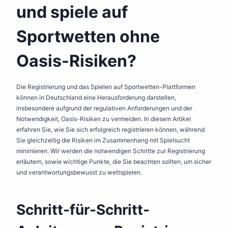
und spiele auf
Sportwetten ohne
Oasis-Risiken?
Die Registrierung und das Spielen auf Sportwetten-Plattformen
können in Deutschland eine Herausforderung darstellen,
insbesondere aufgrund der regulativen Anforderungen und der
Notwendigkeit, Oasis-Risiken zu vermeiden. In diesem Artikel
erfahren Sie, wie Sie sich erfolgreich registrieren können, während
Sie gleichzeitig die Risiken im Zusammenhang mit Spielsucht
minimieren. Wir werden die notwendigen Schritte zur Registrierung
erläutern, sowie wichtige Punkte, die Sie beachten sollten, um sicher
und verantwortungsbewusst zu wettspielen.
Schritt-für-Schritt-