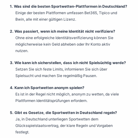
1. Was sind die besten Sportwetten-Plattformen in Deutschland?
Einige der besten Plattformen umfassen Bet365, Tipico und
Bwin, alle mit einer gültigen Lizenz.
2. Was passiert, wenn ich meine Identität nicht verifiziere?
Ohne eine erfolgreiche Identitätsverifizierung können Sie
möglicherweise kein Geld abheben oder Ihr Konto aktiv
nutzen.
3. Wie kann ich sicherstellen, dass ich nicht Spielsüchtig werde?
Setzen Sie sich feste Limits, informieren Sie sich über
Spielsucht und machen Sie regelmäßig Pausen.
4. Kann ich Sportwetten anonym spielen?
Es ist in der Regel nicht möglich, anonym zu wetten, da viele
Plattformen Identitätsprüfungen erfordern.
5. Gibt es Gesetze, die Sportwetten in Deutschland regeln?
Ja, in Deutschland unterliegen Sportwetten dem
Glücksspielstaatsvertrag, der klare Regeln und Vorgaben
festlegt.