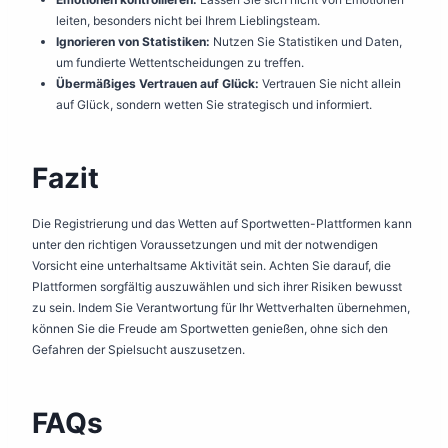
leiten, besonders nicht bei Ihrem Lieblingsteam.
Ignorieren von Statistiken:
Nutzen Sie Statistiken und Daten,
um fundierte Wettentscheidungen zu treffen.
Übermäßiges Vertrauen auf Glück:
Vertrauen Sie nicht allein
auf Glück, sondern wetten Sie strategisch und informiert.
Fazit
Die Registrierung und das Wetten auf Sportwetten-Plattformen kann
unter den richtigen Voraussetzungen und mit der notwendigen
Vorsicht eine unterhaltsame Aktivität sein. Achten Sie darauf, die
Plattformen sorgfältig auszuwählen und sich ihrer Risiken bewusst
zu sein. Indem Sie Verantwortung für Ihr Wettverhalten übernehmen,
können Sie die Freude am Sportwetten genießen, ohne sich den
Gefahren der Spielsucht auszusetzen.
FAQs