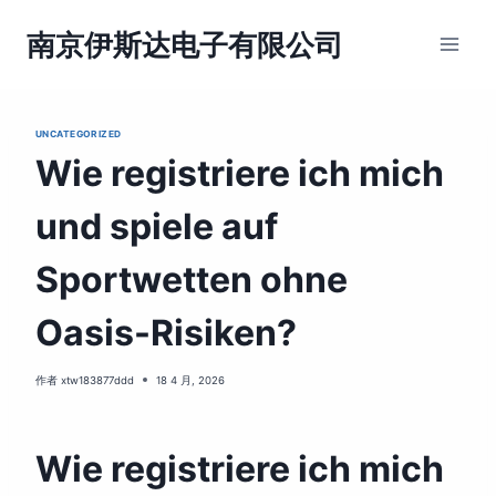
跳
到
南京伊斯达电子有限公司
内
容
UNCATEGORIZED
Wie registriere ich mich
und spiele auf
Sportwetten ohne
Oasis-Risiken?
作者
xtw183877ddd
18 4 月, 2026
Wie registriere ich mich