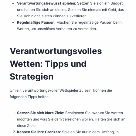
Verantwortungsbewusst spielen:
Setzen Sie sich ein Budget
und halten Sie sich an dieses. Spielen Sie niemals mit Geld, das
Sie sich nicht leisten können zu verlieren.
Regelmäßige Pausen:
Machen Sie regelmäßige Pausen beim
Wetten, um unseriöses Verhalten zu vermeiden.
Verantwortungsvolles
Wetten: Tipps und
Strategien
Um ein verantwortungsvoller Wettspieler zu sein, können die
folgenden Tipps helfen:
Setzen Sie sich klare Ziele:
Bestimmen Sie, warum Sie wetten
möchten und was Sie damit erreichen wollen. Halten Sie sich an
diese Ziele.
Kennen Sie Ihre Grenzen:
Spielen Sie nur in dem Umfang, in