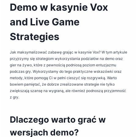
Demo w kasynie Vox
and Live Game
Strategies
Jak maksymalizować zabawę grając w kasynie Vox? W tym artykule
przyjrzymy się strategiom wykorzystania podziałów na demo oraz
gier na żywo, które z pewnością podniosą poziom entuzjazmu
podczas gry. Wykorzystamy do tego praktyczne wskazówki oraz
metody, które pomogą Ci w pełni cieszyć się rozgrywką. Warto
bowiem pamiętać, że dobrze zrealizowane strategie nie tylko
zwiększają szansę na wygraną, ale również podnoszą przyjemność
z gry.
Dlaczego warto grać w
wersjach demo?