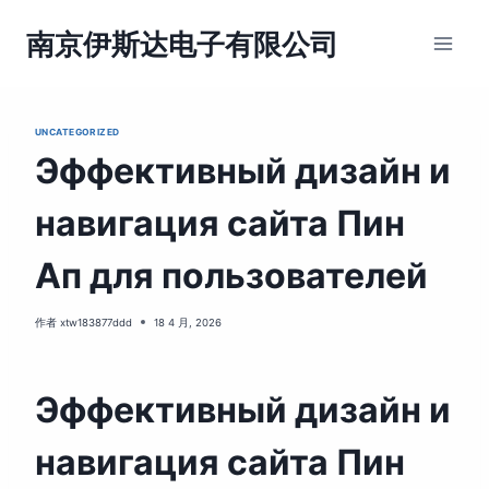
跳
到
南京伊斯达电子有限公司
内
容
UNCATEGORIZED
Эффективный дизайн и
навигация сайта Пин
Ап для пользователей
作者
xtw183877ddd
18 4 月, 2026
Эффективный дизайн и
навигация сайта Пин