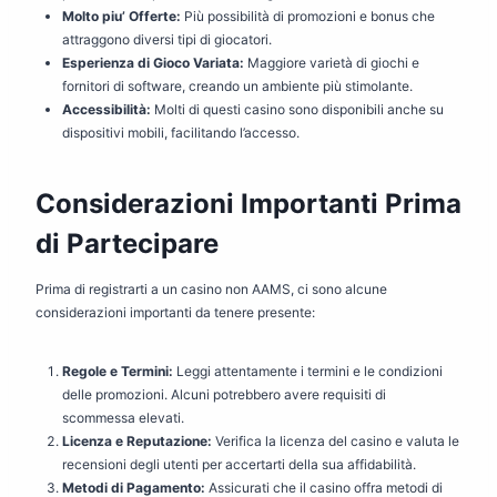
Molto piu’ Offerte:
Più possibilità di promozioni e bonus che
attraggono diversi tipi di giocatori.
Esperienza di Gioco Variata:
Maggiore varietà di giochi e
fornitori di software, creando un ambiente più stimolante.
Accessibilità:
Molti di questi casino sono disponibili anche su
dispositivi mobili, facilitando l’accesso.
Considerazioni Importanti Prima
di Partecipare
Prima di registrarti a un casino non AAMS, ci sono alcune
considerazioni importanti da tenere presente:
Regole e Termini:
Leggi attentamente i termini e le condizioni
delle promozioni. Alcuni potrebbero avere requisiti di
scommessa elevati.
Licenza e Reputazione:
Verifica la licenza del casino e valuta le
recensioni degli utenti per accertarti della sua affidabilità.
Metodi di Pagamento:
Assicurati che il casino offra metodi di