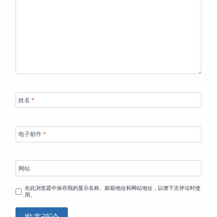
姓名
*
电子邮件
*
网站
在此浏览器中保存我的显示名称、邮箱地址和网站地址，以便下次评论时使
用。