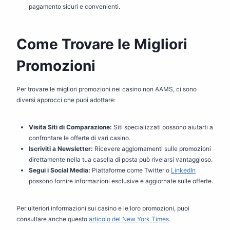
pagamento sicuri e convenienti.
Come Trovare le Migliori
Promozioni
Per trovare le migliori promozioni nei casino non AAMS, ci sono
diversi approcci che puoi adottare:
Visita Siti di Comparazione:
Siti specializzati possono aiutarti a
confrontare le offerte di vari casino.
Iscriviti a Newsletter:
Ricevere aggiornamenti sulle promozioni
direttamente nella tua casella di posta può rivelarsi vantaggioso.
Segui i Social Media:
Piattaforme come Twitter o
LinkedIn
possono fornire informazioni esclusive e aggiornate sulle offerte.
Per ulteriori informazioni sui casino e le loro promozioni, puoi
consultare anche questo
articolo del New York Times
.