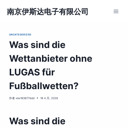
跳
到
南京伊斯达电子有限公司
内
容
UNCATEGORIZED
Was sind die
Wettanbieter ohne
LUGAS für
Fußballwetten?
作者
xtw183877ddd
18 4 月, 2026
Was sind die