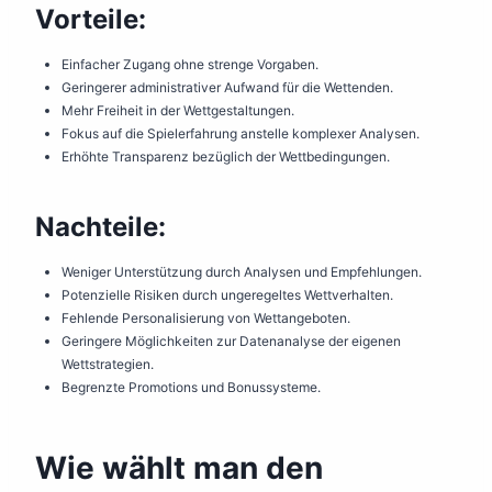
Vorteile:
Einfacher Zugang ohne strenge Vorgaben.
Geringerer administrativer Aufwand für die Wettenden.
Mehr Freiheit in der Wettgestaltungen.
Fokus auf die Spielerfahrung anstelle komplexer Analysen.
Erhöhte Transparenz bezüglich der Wettbedingungen.
Nachteile:
Weniger Unterstützung durch Analysen und Empfehlungen.
Potenzielle Risiken durch ungeregeltes Wettverhalten.
Fehlende Personalisierung von Wettangeboten.
Geringere Möglichkeiten zur Datenanalyse der eigenen
Wettstrategien.
Begrenzte Promotions und Bonussysteme.
Wie wählt man den