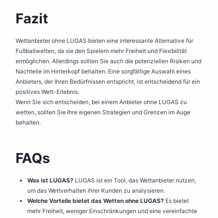
Fazit
Wettanbieter ohne LUGAS bieten eine interessante Alternative für
Fußballwetten, da sie den Spielern mehr Freiheit und Flexibilität
ermöglichen. Allerdings sollten Sie auch die potenziellen Risiken und
Nachteile im Hinterkopf behalten. Eine sorgfältige Auswahl eines
Anbieters, der Ihren Bedürfnissen entspricht, ist entscheidend für ein
positives Wett-Erlebnis.
Wenn Sie sich entscheiden, bei einem Anbieter ohne LUGAS zu
wetten, sollten Sie Ihre eigenen Strategien und Grenzen im Auge
behalten.
FAQs
Was ist LUGAS?
LUGAS ist ein Tool, das Wettanbieter nutzen,
um das Wettverhalten ihrer Kunden zu analysieren.
Welche Vorteile bietet das Wetten ohne LUGAS?
Es bietet
mehr Freiheit, weniger Einschränkungen und eine vereinfachte