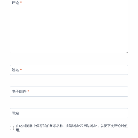
评论
*
姓名
*
电子邮件
*
网站
在此浏览器中保存我的显示名称、邮箱地址和网站地址，以便下次评论时使
用。