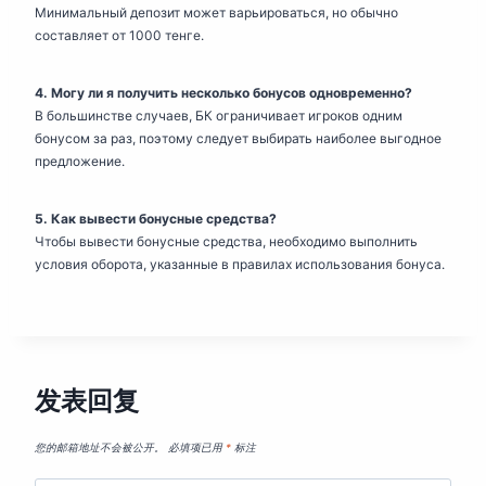
Минимальный депозит может варьироваться, но обычно
составляет от 1000 тенге.
4. Могу ли я получить несколько бонусов одновременно?
В большинстве случаев, БК ограничивает игроков одним
бонусом за раз, поэтому следует выбирать наиболее выгодное
предложение.
5. Как вывести бонусные средства?
Чтобы вывести бонусные средства, необходимо выполнить
условия оборота, указанные в правилах использования бонуса.
发表回复
您的邮箱地址不会被公开。
必填项已用
*
标注