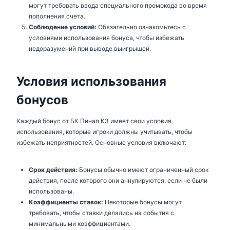
могут требовать ввода специального промокода во время
пополнения счета.
Соблюдение условий:
Обязательно ознакомьтесь с
условиями использования бонуса, чтобы избежать
недоразумений при выводе выигрышей.
Условия использования
бонусов
Каждый бонус от БК Пинап КЗ имеет свои условия
использования, которые игроки должны учитывать, чтобы
избежать неприятностей. Основные условия включают:
Срок действия:
Бонусы обычно имеют ограниченный срок
действия, после которого они аннулируются, если не были
использованы.
Коэффициенты ставок:
Некоторые бонусы могут
требовать, чтобы ставки делались на события с
минимальными коэффициентами.