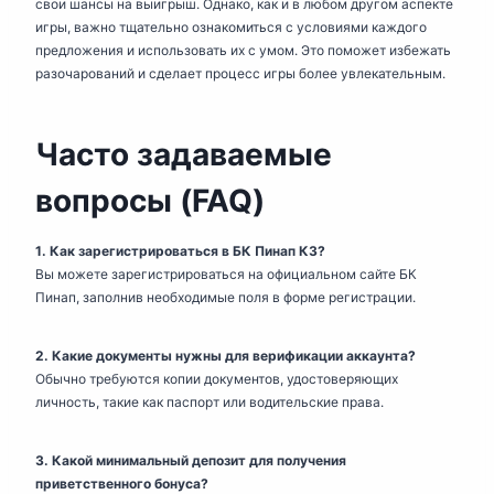
свои шансы на выигрыш. Однако, как и в любом другом аспекте
игры, важно тщательно ознакомиться с условиями каждого
предложения и использовать их с умом. Это поможет избежать
разочарований и сделает процесс игры более увлекательным.
Часто задаваемые
вопросы (FAQ)
1. Как зарегистрироваться в БК Пинап КЗ?
Вы можете зарегистрироваться на официальном сайте БК
Пинап, заполнив необходимые поля в форме регистрации.
2. Какие документы нужны для верификации аккаунта?
Обычно требуются копии документов, удостоверяющих
личность, такие как паспорт или водительские права.
3. Какой минимальный депозит для получения
приветственного бонуса?