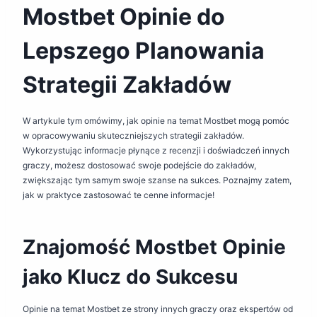
Mostbet Opinie do
Lepszego Planowania
Strategii Zakładów
W artykule tym omówimy, jak opinie na temat Mostbet mogą pomóc
w opracowywaniu skuteczniejszych strategii zakładów.
Wykorzystując informacje płynące z recenzji i doświadczeń innych
graczy, możesz dostosować swoje podejście do zakładów,
zwiększając tym samym swoje szanse na sukces. Poznajmy zatem,
jak w praktyce zastosować te cenne informacje!
Znajomość Mostbet Opinie
jako Klucz do Sukcesu
Opinie na temat Mostbet ze strony innych graczy oraz ekspertów od