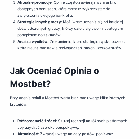
Aktualne promocje:
Opinie często zawierają wzmianki o
dostępnych bonusach, które możesz wykorzystać do
zwiększenia swojego bankrolla.
Strategie innych graczy:
Możliwość uczenia się od bardziej
doświadczonych graczy, którzy dzielą się swoimi strategiami i
podejściem do zakładów.
Analiza wyników:
Zrozumienie, które strategie są skuteczne, a
które nie, na podstawie doświadczeń innych użytkowników.
Jak Oceniać Opinia o
Mostbet?
Przy ocenie opinii o Mostbet warto brać pod uwagę kilka istotnych
kryteriów:
Różnorodność źródeł:
Szukaj recenzji na różnych platformach,
aby uzyskać szeroką perspektywę.
Aktualność:
Zwracaj uwagę na daty postów, ponieważ