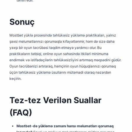
təmin edir.
Sonuç
Mostbet yüklə prosesində təhlükəsiz yükləmə praktikaları, yalnız
şəxsi məlumatlarınızı qorumaqla kifayətlənmir, həm də sizə daha
yaxşı bir oyun təcrübəsi təqdim etməyə yardımcı olur. Bu
praktikaların tətbiqi, online oyun sahəsində itkiləri minimuma
endirmək və istifadəçilərin təhlükəsizliyini artırmaq məqsədini güdür.
Oyun təcrübənizi artıraraq, həmçinin oyun hüquqlarınızı qorumaq
üçün təhlükəsiz yükləmə üsullarını mütəmadi olaraq nəzərdən
keçirin.
Tez-tez Verilən Suallar
(FAQ)
Mostbet-də yükləmə zamanı hansı məlumatları qorumaq