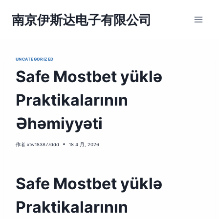
跳
到
南京伊斯达电子有限公司
内
容
UNCATEGORIZED
Safe Mostbet yüklə
Praktikalarının
Əhəmiyyəti
作者
xtw183877ddd
18 4 月, 2026
Safe Mostbet yüklə
Praktikalarının