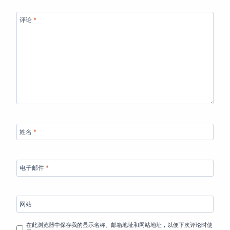
评论
*
姓名
*
电子邮件
*
网站
在此浏览器中保存我的显示名称、邮箱地址和网站地址，以便下次评论时使