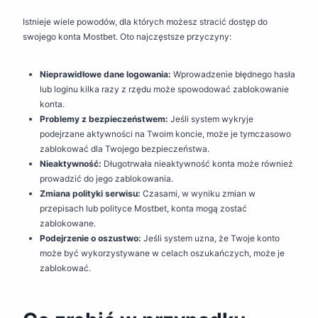
Istnieje wiele powodów, dla których możesz stracić dostęp do
swojego konta Mostbet. Oto najczęstsze przyczyny:
Nieprawidłowe dane logowania:
Wprowadzenie błędnego hasła
lub loginu kilka razy z rzędu może spowodować zablokowanie
konta.
Problemy z bezpieczeństwem:
Jeśli system wykryje
podejrzane aktywności na Twoim koncie, może je tymczasowo
zablokować dla Twojego bezpieczeństwa.
Nieaktywność:
Długotrwała nieaktywność konta może również
prowadzić do jego zablokowania.
Zmiana polityki serwisu:
Czasami, w wyniku zmian w
przepisach lub polityce Mostbet, konta mogą zostać
zablokowane.
Podejrzenie o oszustwo:
Jeśli system uzna, że Twoje konto
może być wykorzystywane w celach oszukańczych, może je
zablokować.