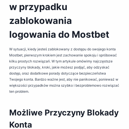
w przypadku
zablokowania
logowania do Mostbet
W sytuacji, kiedy jesteś zablokowany z dostępu do swojego konta
Mostbet, pierwszym krokiem jest zachowanie spokoju i spróbować
kilku prostych rozwiązań. W tym artykule omówimy najczęstsze
przyczyny blokady, kroki, jakie możesz podjąć, aby odzyskać
dostęp, oraz dodatkowe porady dotyczące bezpieczeństwa
Twojego konta. Bardzo ważne jest, aby nie panikować, ponieważ w
większości przypadków można szybko i bezproblemowo rozwiązać
ten problem.
Możliwe Przyczyny Blokady
Konta