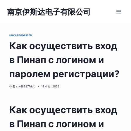
跳
到
南京伊斯达电子有限公司
内
容
UNCATEGORIZED
Как осуществить вход
в Пинап с логином и
паролем регистрации?
作者
xtw183877ddd
18 4 月, 2026
Как осуществить вход
в Пинап с логином и