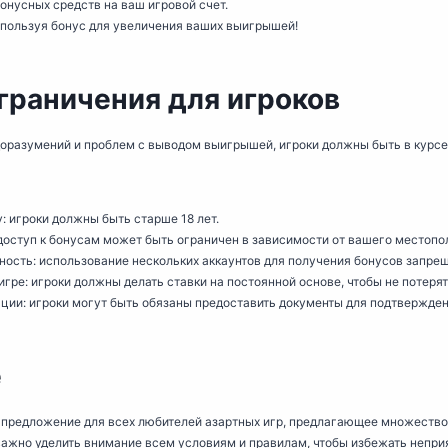
онусных средств на ваш игровой счет.
спользуя бонус для увеличения ваших выигрышей!
граничения для игроков
доразумений и проблем с выводом выигрышей, игроки должны быть в курсе
: игроки должны быть старше 18 лет.
 доступ к бонусам может быть ограничен в зависимости от вашего местоп
ность: использование нескольких аккаунтов для получения бонусов запре
игре: игроки должны делать ставки на постоянной основе, чтобы не потеря
ции: игроки могут быть обязаны предоставить документы для подтвержден
е
е предложение для всех любителей азартных игр, предлагающее множество
ажно уделить внимание всем условиям и правилам, чтобы избежать непри