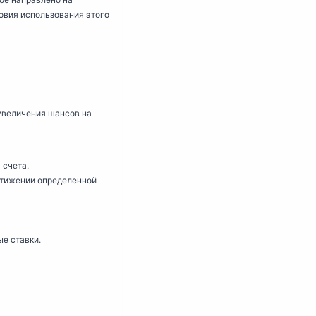
овия использования этого
увеличения шансов на
 счета.
остижении определенной
ые ставки.