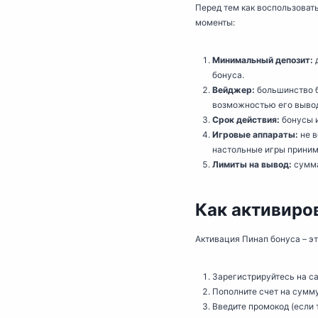
Перед тем как воспользоват
моменты:
Минимальный депозит:
д
бонуса.
Вейджер:
большинство б
возможностью его выво
Срок действия:
бонусы и
Игровые аппараты:
не в
настольные игры приним
Лимиты на вывод:
сумма
Как активиро
Активация Пинап бонуса – э
Зарегистрируйтесь на са
Пополните счет на сумм
Введите промокод (если 