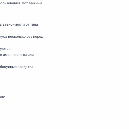
пользования. Вот важные
в зависимости от типа
уса несколько раз перед
руются.
е именно слоты или
 бонусные средства.
ов: