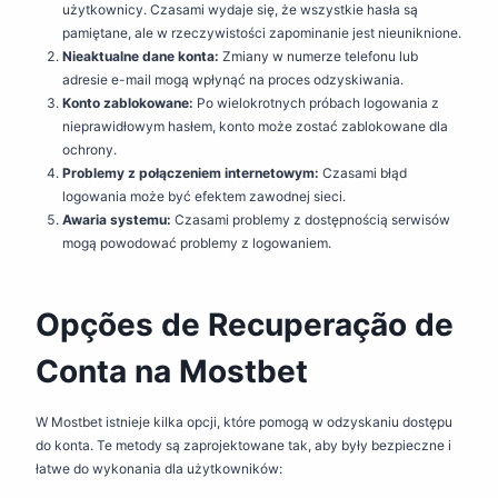
użytkownicy. Czasami wydaje się, że wszystkie hasła są
pamiętane, ale w rzeczywistości zapominanie jest nieuniknione.
Nieaktualne dane konta:
Zmiany w numerze telefonu lub
adresie e-mail mogą wpłynąć na proces odzyskiwania.
Konto zablokowane:
Po wielokrotnych próbach logowania z
nieprawidłowym hasłem, konto może zostać zablokowane dla
ochrony.
Problemy z połączeniem internetowym:
Czasami błąd
logowania może być efektem zawodnej sieci.
Awaria systemu:
Czasami problemy z dostępnością serwisów
mogą powodować problemy z logowaniem.
Opções de Recuperação de
Conta na Mostbet
W Mostbet istnieje kilka opcji, które pomogą w odzyskaniu dostępu
do konta. Te metody są zaprojektowane tak, aby były bezpieczne i
łatwe do wykonania dla użytkowników: