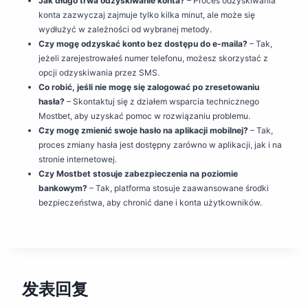
Jak długo trwa odzyskiwanie konta?
– Proces odzyskiwania
konta zazwyczaj zajmuje tylko kilka minut, ale może się
wydłużyć w zależności od wybranej metody.
Czy mogę odzyskać konto bez dostępu do e-maila?
– Tak,
jeżeli zarejestrowałeś numer telefonu, możesz skorzystać z
opcji odzyskiwania przez SMS.
Co robić, jeśli nie mogę się zalogować po zresetowaniu
hasła?
– Skontaktuj się z działem wsparcia technicznego
Mostbet, aby uzyskać pomoc w rozwiązaniu problemu.
Czy mogę zmienić swoje hasło na aplikacji mobilnej?
– Tak,
proces zmiany hasła jest dostępny zarówno w aplikacji, jak i na
stronie internetowej.
Czy Mostbet stosuje zabezpieczenia na poziomie
bankowym?
– Tak, platforma stosuje zaawansowane środki
bezpieczeństwa, aby chronić dane i konta użytkowników.
发表回复