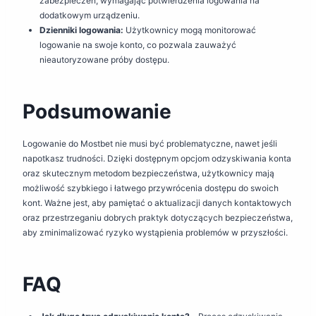
zabezpieczeń, wymagając potwierdzenia logowania na
dodatkowym urządzeniu.
Dzienniki logowania:
Użytkownicy mogą monitorować
logowanie na swoje konto, co pozwala zauważyć
nieautoryzowane próby dostępu.
Podsumowanie
Logowanie do Mostbet nie musi być problematyczne, nawet jeśli
napotkasz trudności. Dzięki dostępnym opcjom odzyskiwania konta
oraz skutecznym metodom bezpieczeństwa, użytkownicy mają
możliwość szybkiego i łatwego przywrócenia dostępu do swoich
kont. Ważne jest, aby pamiętać o aktualizacji danych kontaktowych
oraz przestrzeganiu dobrych praktyk dotyczących bezpieczeństwa,
aby zminimalizować ryzyko wystąpienia problemów w przyszłości.
FAQ