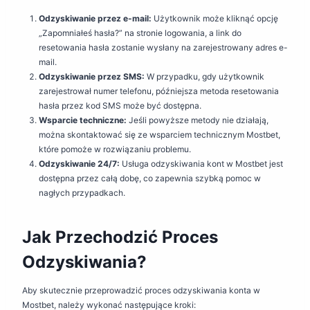
Odzyskiwanie przez e-mail:
Użytkownik może kliknąć opcję
„Zapomniałeś hasła?” na stronie logowania, a link do
resetowania hasła zostanie wysłany na zarejestrowany adres e-
mail.
Odzyskiwanie przez SMS:
W przypadku, gdy użytkownik
zarejestrował numer telefonu, późniejsza metoda resetowania
hasła przez kod SMS może być dostępna.
Wsparcie techniczne:
Jeśli powyższe metody nie działają,
można skontaktować się ze wsparciem technicznym Mostbet,
które pomoże w rozwiązaniu problemu.
Odzyskiwanie 24/7:
Usługa odzyskiwania kont w Mostbet jest
dostępna przez całą dobę, co zapewnia szybką pomoc w
nagłych przypadkach.
Jak Przechodzić Proces
Odzyskiwania?
Aby skutecznie przeprowadzić proces odzyskiwania konta w
Mostbet, należy wykonać następujące kroki: