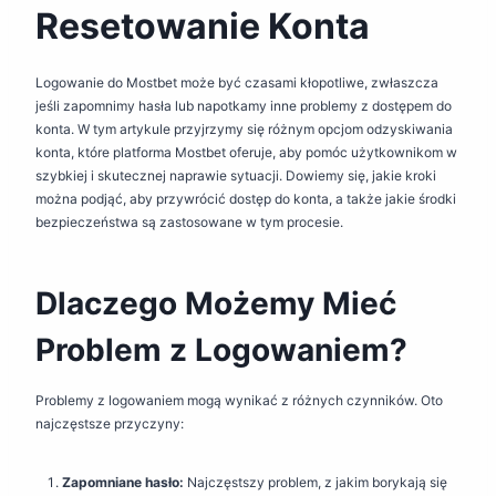
Resetowanie Konta
Logowanie do Mostbet może być czasami kłopotliwe, zwłaszcza
jeśli zapomnimy hasła lub napotkamy inne problemy z dostępem do
konta. W tym artykule przyjrzymy się różnym opcjom odzyskiwania
konta, które platforma Mostbet oferuje, aby pomóc użytkownikom w
szybkiej i skutecznej naprawie sytuacji. Dowiemy się, jakie kroki
można podjąć, aby przywrócić dostęp do konta, a także jakie środki
bezpieczeństwa są zastosowane w tym procesie.
Dlaczego Możemy Mieć
Problem z Logowaniem?
Problemy z logowaniem mogą wynikać z różnych czynników. Oto
najczęstsze przyczyny:
Zapomniane hasło:
Najczęstszy problem, z jakim borykają się