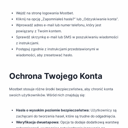
Wejdź na stronę logowania Mostbet.
Kliknij na opcję „Zapomniałeś hasła?” lub „Odzyskiwanie konta”.
Wprowadź adres e-mail lub numer telefonu, który jest
powiązany z Twoim kontem.
Sprawdź skrzynkę e-mail lub SMS w poszukiwaniu wiadomości
z instrukcjami.
Postępuj zgodnie z instrukcjami przedstawionymi w
wiadomości, aby zresetować hasło.
Ochrona Twojego Konta
Mostbet stosuje różne środki bezpieczeństwa, aby chronić konta
swoich użytkowników. Wśród nich znajdują się:
Hasła o wysokim poziomie bezpieczeństwa:
Użytkownicy są
zachęcani do tworzenia haseł, które są trudne do odgadnięcia.
Weryfikacja dwuetapowa:
Opcja ta dodaje dodatkową warstwę