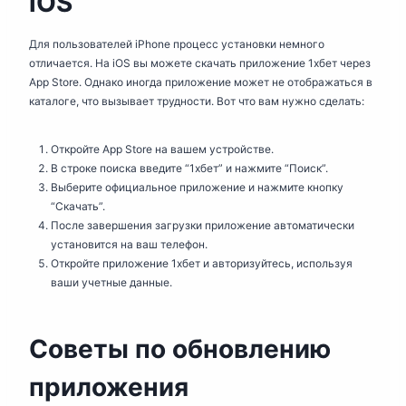
iOS
Для пользователей iPhone процесс установки немного
отличается. На iOS вы можете скачать приложение 1хбет через
App Store. Однако иногда приложение может не отображаться в
каталоге, что вызывает трудности. Вот что вам нужно сделать:
Откройте App Store на вашем устройстве.
В строке поиска введите “1хбет” и нажмите “Поиск”.
Выберите официальное приложение и нажмите кнопку
“Скачать”.
После завершения загрузки приложение автоматически
установится на ваш телефон.
Откройте приложение 1хбет и авторизуйтесь, используя
ваши учетные данные.
Советы по обновлению
приложения