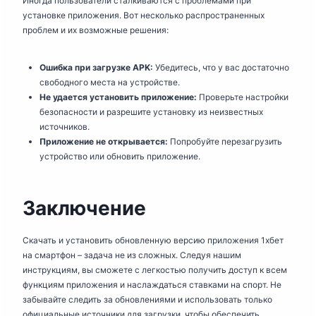
Иногда пользователи сталкиваются с проблемами при
установке приложения. Вот несколько распространенных
проблем и их возможные решения:
Ошибка при загрузке APK:
Убедитесь, что у вас достаточно
свободного места на устройстве.
Не удается установить приложение:
Проверьте настройки
безопасности и разрешите установку из неизвестных
источников.
Приложение не открывается:
Попробуйте перезагрузить
устройство или обновить приложение.
Заключение
Скачать и установить обновленную версию приложения 1хбет
на смартфон – задача не из сложных. Следуя нашим
инструкциям, вы сможете с легкостью получить доступ к всем
функциям приложения и наслаждаться ставками на спорт. Не
забывайте следить за обновлениями и использовать только
официальные источники для загрузки, чтобы обеспечить