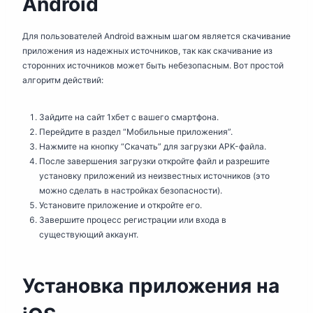
Android
Для пользователей Android важным шагом является скачивание
приложения из надежных источников, так как скачивание из
сторонних источников может быть небезопасным. Вот простой
алгоритм действий:
Зайдите на сайт 1хбет с вашего смартфона.
Перейдите в раздел “Мобильные приложения”.
Нажмите на кнопку “Скачать” для загрузки APK-файла.
После завершения загрузки откройте файл и разрешите
установку приложений из неизвестных источников (это
можно сделать в настройках безопасности).
Установите приложение и откройте его.
Завершите процесс регистрации или входа в
существующий аккаунт.
Установка приложения на